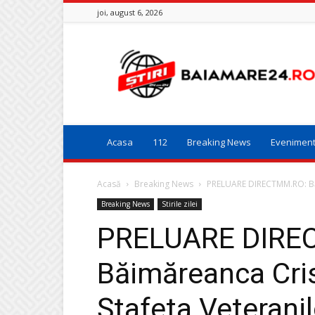
joi, august 6, 2026
Baia
Mare
24
Acasa
112
Breaking News
Evenimen
Acasă
Breaking News
PRELUARE DIRECTMM.RO: Băim
Breaking News
Stirile zilei
PRELUARE DIRE
Băimăreanca Cris
Ștafeta Veteranil