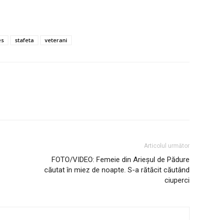
es
stafeta
veterani
Articolul următor
FOTO/VIDEO: Femeie din Arieșul de Pădure
căutat în miez de noapte. S-a rătăcit căutând
ciuperci