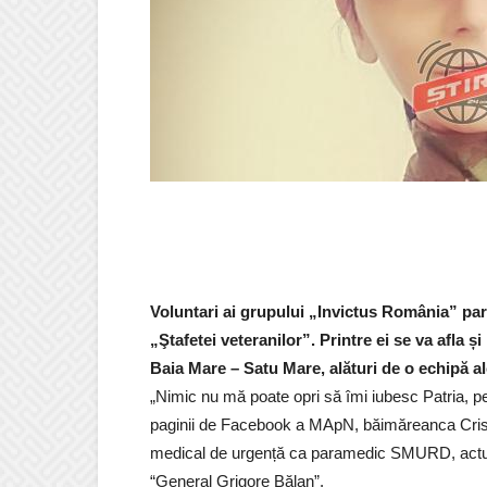
Voluntari ai grupului „Invictus România” parti
„Ştafetei veteranilor”. Printre ei se va afla 
Baia Mare – Satu Mare, alături de o echipă alcăt
„Nimic nu mă poate opri să îmi iubesc Patria, p
paginii de Facebook a MApN, băimăreanca Cristi
medical de urgență ca paramedic SMURD, actual
“General Grigore Bălan”.