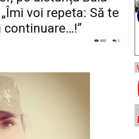
„Îmi voi repeta: Să te
 în continuare…!”
693
0