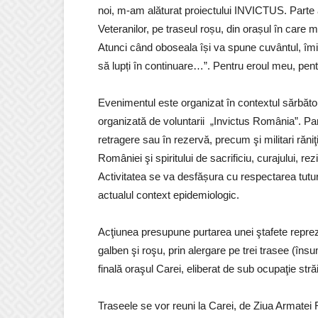
noi, m-am alăturat proiectului INVICTUS. Parte a
Veteranilor, pe traseul roșu, din orașul în car
Atunci când oboseala își va spune cuvântul, îmi v
să lupți în continuare…”. Pentru eroul meu, pentr
Evenimentul este organizat în contextul sărbător
organizată de voluntarii „Invictus România”. Partici
retragere sau în rezervă, precum şi militari răniţ
României şi spiritului de sacrificiu, curajului, rezis
Activitatea se va desfășura cu respectarea tuturor
actualul context epidemiologic.
Acţiunea presupune purtarea unei ştafete reprezen
galben şi roşu, prin alergare pe trei trasee (în
finală oraşul Carei, eliberat de sub ocupaţie str
Traseele se vor reuni la Carei, de Ziua Armatei R