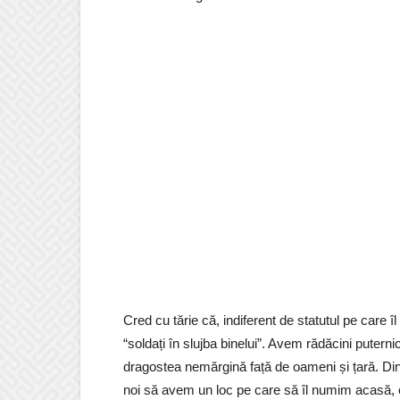
Cred cu tărie că, indiferent de statutul pe care îl 
“soldați în slujba binelui”. Avem rădăcini putern
dragostea nemărgină față de oameni și țară. Din r
noi să avem un loc pe care să îl numim acasă, cu