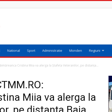
t
National
Sport
Administratie
Monden
Regiuni
ăreanca Cristina Miia va alerga la Ștafeta Veteranilor, pe distanța...
CTMM.RO:
tina Miia va alerga la
or, pe distanța Baia