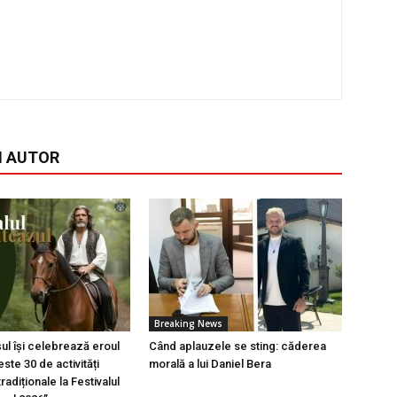
I AUTOR
Breaking News
l își celebrează eroul
Când aplauzele se sting: căderea
ste 30 de activități
morală a lui Daniel Bera
tradiționale la Festivalul