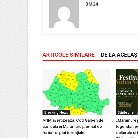
BM24
ARTICOLE SIMILARE
DE LA ACELAȘ
Breaking News
Stirile zilei
ANM avertizează: Cod Galben de
„Maramureșu
caniculă în Maramureș, urmat de
legendar: pe
furtuni și ploi torențiale
culturale și 