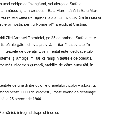
 unei echipe de învingători, voi alerga la Ștafeta
e m-am născut și am crescut – Baia Mare, până la Satu Mare.
oi repeta ceea ce reprezintă spiritul Invictus “Să te ridici și
u eroii noștri, pentru România!”, a explicat Cristina.
irii Zilei Armatei României, pe 25 octombrie. Ștafeta este
pă alergători din viaţa civilă, militari în activitate, în
i în teatrele de operaţii. Evenimentul este dedicat eroilor
tenţei şi ambiţiei militarilor răniţi în teatrele de operaţii.
 măsurilor de siguranță, stabilite de către autorități, în
tate de una dintre culorile drapelului tricolor – albastru,
sumând peste 1.000 de kilometri), toate având ca destinaţie
ăină la 25 octombrie 1944.
omâniei, întregind drapelul tricolor.