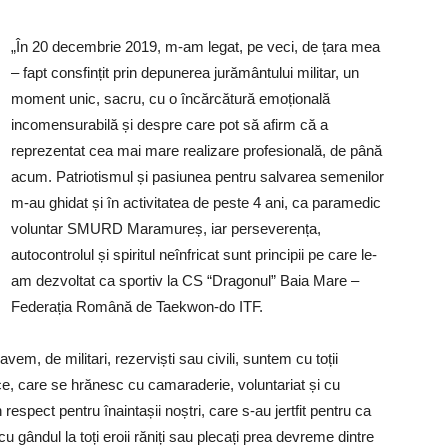
„În 20 decembrie 2019, m-am legat, pe veci, de țara mea
– fapt consfințit prin depunerea jurământului militar, un
moment unic, sacru, cu o încărcătură emoțională
incomensurabilă și despre care pot să afirm că a
reprezentat cea mai mare realizare profesională, de până
acum. Patriotismul și pasiunea pentru salvarea semenilor
m-au ghidat și în activitatea de peste 4 ani, ca paramedic
voluntar SMURD Maramureș, iar perseverența,
autocontrolul și spiritul neînfricat sunt principii pe care le-
am dezvoltat ca sportiv la CS “Dragonul” Baia Mare –
Federația Română de Taekwon-do ITF.
avem, de militari, rezerviști sau civili, suntem cu toții
ice, care se hrănesc cu camaraderie, voluntariat și cu
espect pentru înaintașii noștri, care s-au jertfit pentru ca
 gândul la toți eroii răniți sau plecați prea devreme dintre