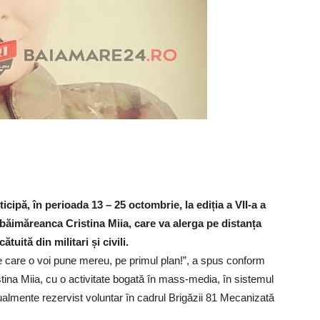
cipă, în perioada 13 – 25 octombrie, la ediția a VII-a a
și băimăreanca Cristina Miia, care va alerga pe distanța
uită din militari și civili.
e care o voi pune mereu, pe primul plan!”, a spus conform
na Miia, cu o activitate bogată în mass-media, în sistemul
mente rezervist voluntar în cadrul Brigăzii 81 Mecanizată