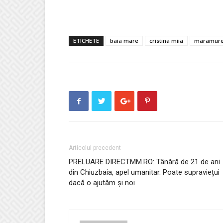
ETICHETE
baia mare
cristina miia
maramur
Articolul precedent
PRELUARE DIRECTMM.RO: Tânără de 21 de ani
din Chiuzbaia, apel umanitar. Poate supraviețui
dacă o ajutăm și noi