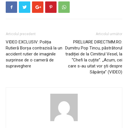
Articolul precedent
Articolul următor
VIDEO EXCLUSIV: Poliția
PRELUARE DIRECTMM.RO:
Rutieră Borșa contrazisă la un
Dumitru Pop Tincu, păstrătorul
accident rutier de imaginile
tradiției de la Cimitirul Vesel, la
surprinse de o cameră de
“Chefi la cuțite”. „Acum, cei
supraveghere
care s-au uitat vor ști despre
Săpânța” (VIDEO)