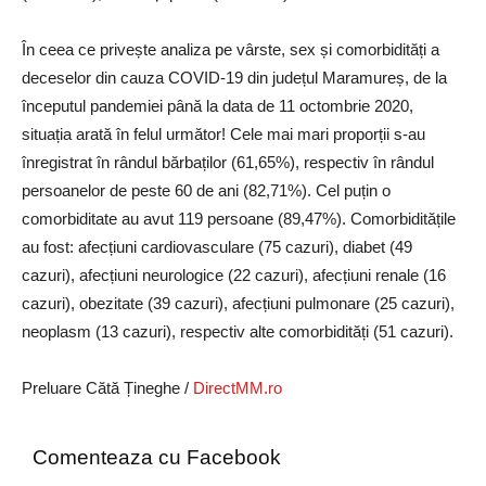
În ceea ce privește analiza pe vârste, sex și comorbidități a
deceselor din cauza COVID-19 din județul Maramureș, de la
începutul pandemiei până la data de 11 octombrie 2020,
situația arată în felul următor! Cele mai mari proporții s-au
înregistrat în rândul bărbaților (61,65%), respectiv în rândul
persoanelor de peste 60 de ani (82,71%). Cel puțin o
comorbiditate au avut 119 persoane (89,47%). Comorbiditățile
au fost: afecțiuni cardiovasculare (75 cazuri), diabet (49
cazuri), afecțiuni neurologice (22 cazuri), afecțiuni renale (16
cazuri), obezitate (39 cazuri), afecțiuni pulmonare (25 cazuri),
neoplasm (13 cazuri), respectiv alte comorbidități (51 cazuri).
Preluare Cătă Țineghe /
DirectMM.ro
Comenteaza cu Facebook