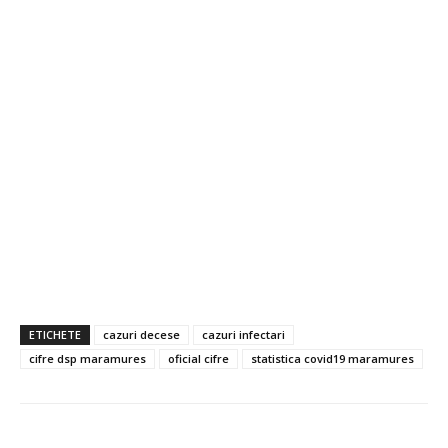
ETICHETE
cazuri decese
cazuri infectari
cifre dsp maramures
oficial cifre
statistica covid19 maramures