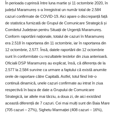
În perioada cuprinsă între luna martie și 11 octombrie 2020, în
județul Maramureș s-a înregistrat un număr total de 2.584
cazuri confirmate de COVID-19. Aici apare o discrepanță față
de statistica furnizată de Grupul de Comunicare Strategică și
Comitetul Județean pentru Situații de Urgență Maramureș.
Conform raportării naționale, totalul de cazuri în Maramureș
era 2.518 în raportarea din 11 octombrie, iar în raportarea din
12 octombrie, 2.577. Însă, datele raportării din 12 octombrie
sunt în conformitate cu rezultatele testelor din ziua anterioară.
Oficialii DSP Maramureș au explicat, însă, că diferența de la
2.577 la 2.584 survine ca urmare a faptului că există anumite
orele de raportare către Capitală. Astfel, totul fiind într-o
continuă dinamică, unele cazuri confirmate au intrat în ziua
respectivă în baza de date a Grupului de Comunicare
Strategică, iar altele mai târziu, a doua zi, de aici existând
această diferență de 7 cazuri. Cei mai mulți sunt din Baia Mare
(705 cazuri – 27%), Sighetu Marmației (408 cazuri – 16%),