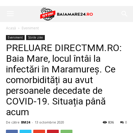
Acasă
Eveniment
Eveniment
Stirile zilei
PRELUARE DIRECTMM.RO:
Baia Mare, locul întâi la
infectări în Maramureș. Ce
comorbidități au avut
persoanele decedate de
COVID-19. Situația până
acum
De către
BM24
-
13 octombrie 2020
836
0