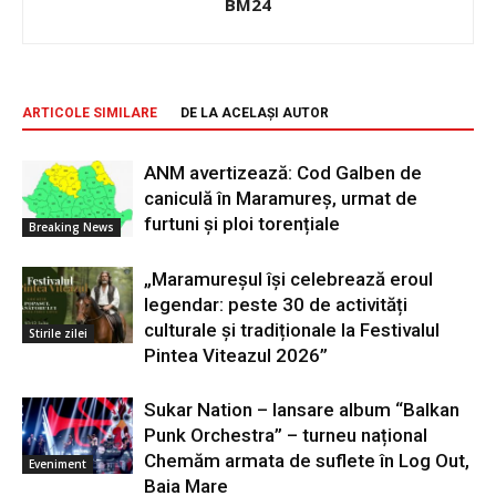
BM24
ARTICOLE SIMILARE
DE LA ACELAȘI AUTOR
ANM avertizează: Cod Galben de
caniculă în Maramureș, urmat de
furtuni și ploi torențiale
Breaking News
„Maramureșul își celebrează eroul
legendar: peste 30 de activități
culturale și tradiționale la Festivalul
Stirile zilei
Pintea Viteazul 2026”
Sukar Nation – lansare album “Balkan
Punk Orchestra” – turneu național
Chemăm armata de suflete în Log Out,
Eveniment
Baia Mare