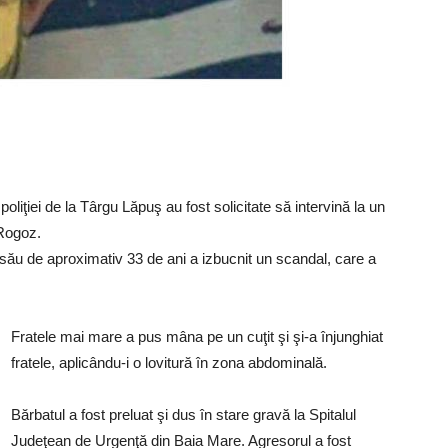
oliţiei de la Târgu Lăpuş au fost solicitate să intervină la un
 Rogoz.
le său de aproximativ 33 de ani a izbucnit un scandal, care a
Fratele mai mare a pus mâna pe un cuţit şi şi-a înjunghiat
fratele, aplicându-i o lovitură în zona abdominală.
Bărbatul a fost preluat şi dus în stare gravă la Spitalul
Judeţean de Urgenţă din Baia Mare. Agresorul a fost