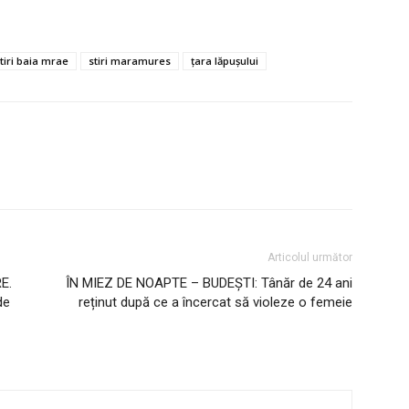
știri baia mrae
stiri maramures
țara lăpușului
Articolul următor
E.
ÎN MIEZ DE NOAPTE – BUDEȘTI: Tânăr de 24 ani
de
reținut după ce a încercat să violeze o femeie