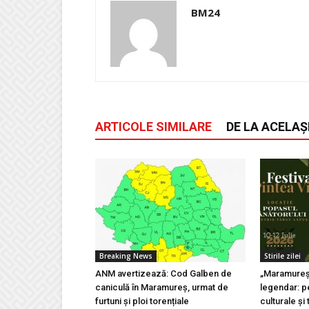
BM24
ARTICOLE SIMILARE
DE LA ACELAȘ
Breaking News
Stirile zilei
ANM avertizează: Cod Galben de
„Maramureșu
caniculă în Maramureș, urmat de
legendar: pe
furtuni și ploi torențiale
culturale și 