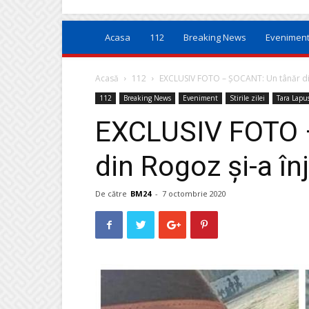
Acasa
112
Breaking News
Evenimen
Acasă
112
EXCLUSIV FOTO – ȘOCANT: Un tânăr din 
112
Breaking News
Eveniment
Stirile zilei
Tara Lapu
EXCLUSIV FOTO 
din Rogoz și-a în
De către
BM24
-
7 octombrie 2020