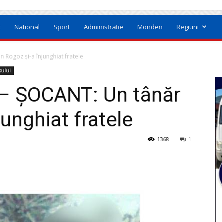
t
National
Sport
Administratie
Monden
Regiuni
Rogoz și-a înjunghiat fratele
sului
– ȘOCANT: Un tânăr
junghiat fratele
1368
1