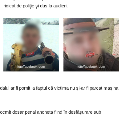
ridicat de poliţie şi dus la audieri.
foto/facebook.com
foto/facebook.com
lul ar fi pornit la faptul că victima nu și-ar fi parcat mașina
ntocmit dosar penal ancheta fiind în desfăşurare sub