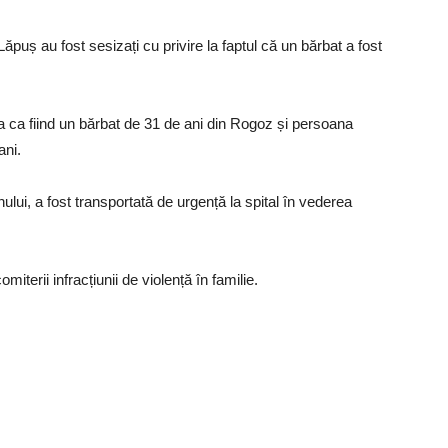
Lăpuș au fost sesizați cu privire la faptul că un bărbat a fost
ctima ca fiind un bărbat de 31 de ani din Rogoz și persoana
ani.
ui, a fost transportată de urgență la spital în vederea
terii infracțiunii de violență în familie.