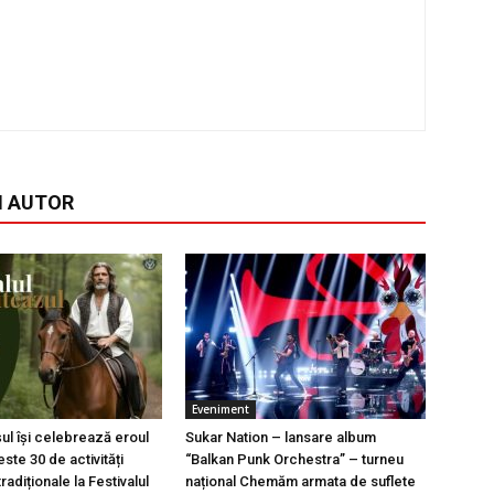
I AUTOR
Eveniment
l își celebrează eroul
Sukar Nation – lansare album
ste 30 de activități
“Balkan Punk Orchestra” – turneu
tradiționale la Festivalul
național Chemăm armata de suflete