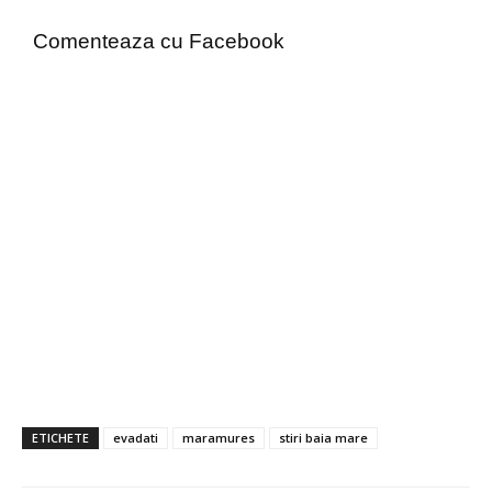
Comenteaza cu Facebook
ETICHETE
evadati
maramures
stiri baia mare