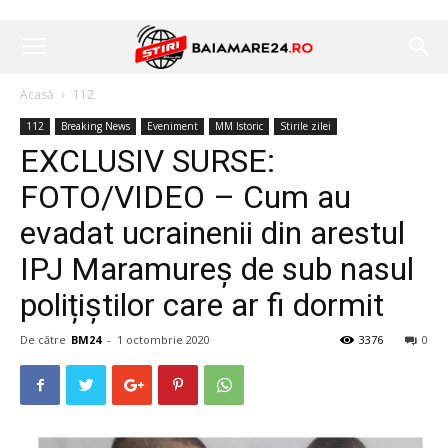
Acasă
112
112
Breaking News
Eveniment
MM Istoric
Stirile zilei
EXCLUSIV SURSE:
FOTO/VIDEO – Cum au
evadat ucrainenii din arestul
IPJ Maramureș de sub nasul
polițiștilor care ar fi dormit
De către
BM24
-
1 octombrie 2020
3376
0