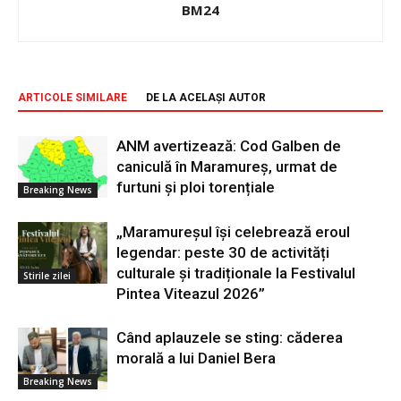
BM24
ARTICOLE SIMILARE
DE LA ACELAȘI AUTOR
ANM avertizează: Cod Galben de
caniculă în Maramureș, urmat de
furtuni și ploi torențiale
Breaking News
„Maramureșul își celebrează eroul
legendar: peste 30 de activități
culturale și tradiționale la Festivalul
Stirile zilei
Pintea Viteazul 2026”
Când aplauzele se sting: căderea
morală a lui Daniel Bera
Breaking News