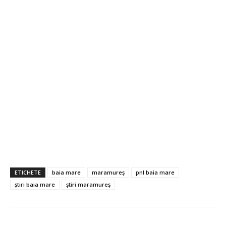
ETICHETE
baia mare
maramureș
pnl baia mare
știri baia mare
știri maramureș