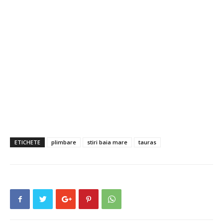
ETICHETE
plimbare
stiri baia mare
tauras