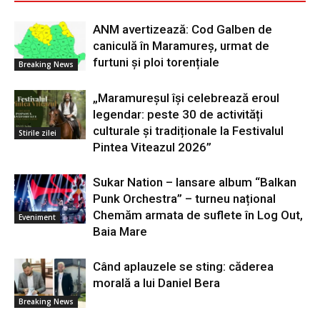
ANM avertizează: Cod Galben de
caniculă în Maramureș, urmat de
furtuni și ploi torențiale
Breaking News
„Maramureșul își celebrează eroul
legendar: peste 30 de activități
culturale și tradiționale la Festivalul
Stirile zilei
Pintea Viteazul 2026”
Sukar Nation – lansare album “Balkan
Punk Orchestra” – turneu național
Chemăm armata de suflete în Log Out,
Eveniment
Baia Mare
Când aplauzele se sting: căderea
morală a lui Daniel Bera
Breaking News