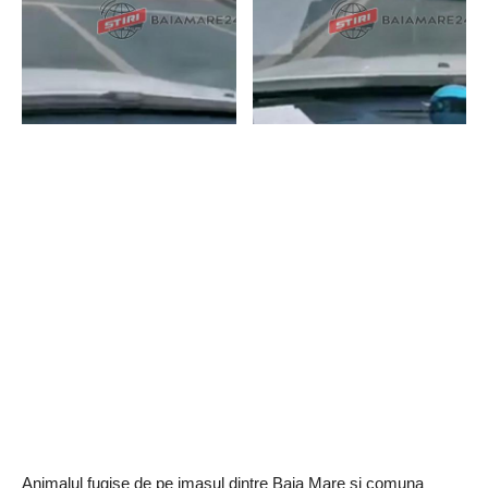
Animalul fugise de pe imaşul dintre Baia Mare şi comuna