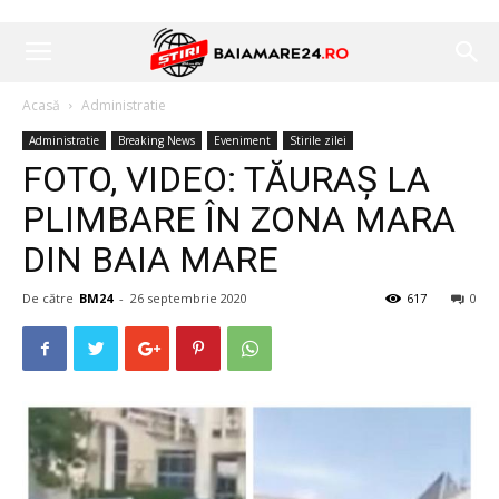
Acasă
Administratie
Administratie
Breaking News
Eveniment
Stirile zilei
FOTO, VIDEO: TĂURAŞ LA
PLIMBARE ÎN ZONA MARA
DIN BAIA MARE
De către
BM24
-
26 septembrie 2020
617
0