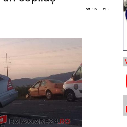
415
0