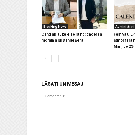
Breaking News
Administrati
Când aplauzele se sting: căderea
Festivalul „
morală a lui Daniel Bera
atmosfera h
Mari, pe 23
LĂSAȚI UN MESAJ