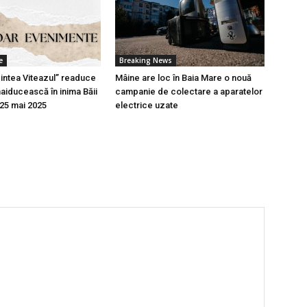
e
Breaking News
Pintea Viteazul” readuce
Mâine are loc în Baia Mare o nouă
aiducească în inima Băii
campanie de colectare a aparatelor
-25 mai 2025
electrice uzate