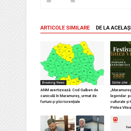
ARTICOLE SIMILARE
DE LA ACELAȘ
Breaking News
Stirile zilei
ANM avertizează: Cod Galben de
„Maramureșu
caniculă în Maramureș, urmat de
legendar: pe
furtuni și ploi torențiale
culturale și 
Pintea Vite