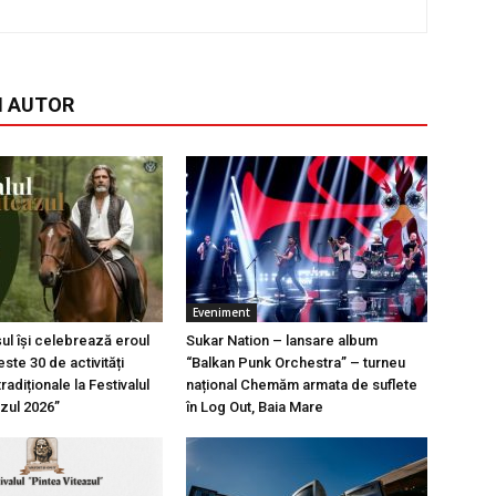
I AUTOR
Eveniment
l își celebrează eroul
Sukar Nation – lansare album
ste 30 de activități
“Balkan Punk Orchestra” – turneu
tradiționale la Festivalul
național Chemăm armata de suflete
azul 2026”
în Log Out, Baia Mare