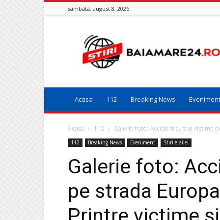
sâmbătă, august 8, 2026
Baia
Mare
24
Acasa
112
Breaking News
Evenimen
Acasă
112
Galerie foto: Accident cu trei victime 
112
Breaking News
Eveniment
Stirile zilei
Galerie foto: Acc
pe strada Europa
Printre victime ș