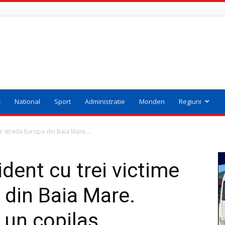
t
National
Sport
Administratie
Monden
Regiuni
pe strada Europa din Baia Mare....
ident cu trei victime
 din Baia Mare.
i un copilaș