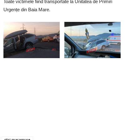
Toate victimele fiind transportate la Unitatea de Primiri
Urgențe din Baia Mare.
știri maramure