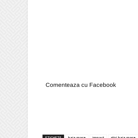
Comenteaza cu Facebook
ETICHETE
baia mare
impact
știri baia mare