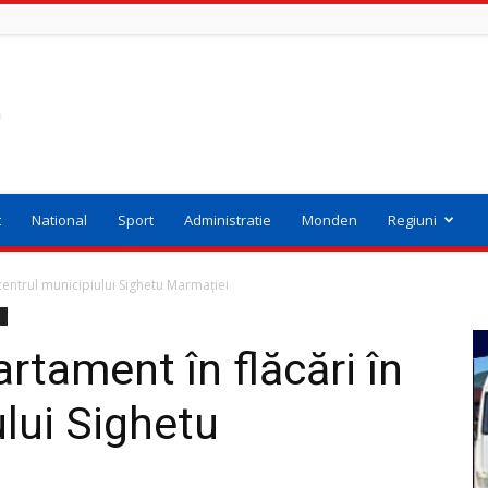
t
National
Sport
Administratie
Monden
Regiuni
entrul municipiului Sighetu Marmației
i
tament în flăcări în
ului Sighetu