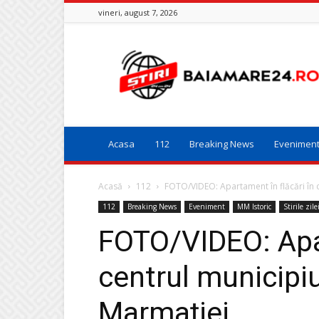
vineri, august 7, 2026
Baia
Mare
24
Acasa
112
Breaking News
Evenimen
Acasă
112
FOTO/VIDEO: Apartament în flăcări în c
112
Breaking News
Eveniment
MM Istoric
Stirile zile
FOTO/VIDEO: Apar
centrul municipi
Marmației