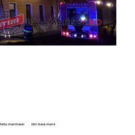
ghetu marmaiei
stiri baia mare