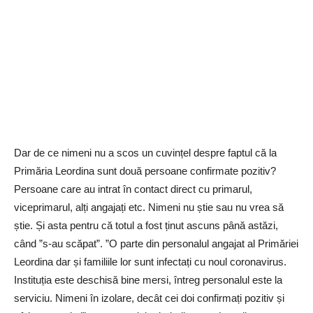
Dar de ce nimeni nu a scos un cuvințel despre faptul că la
Primăria Leordina sunt două persoane confirmate pozitiv?
Persoane care au intrat în contact direct cu primarul,
viceprimarul, alți angajați etc. Nimeni nu știe sau nu vrea să
știe. Și asta pentru că totul a fost ținut ascuns până astăzi,
când ”s-au scăpat”. ”O parte din personalul angajat al Primăriei
Leordina dar și familiile lor sunt infectați cu noul coronavirus.
Instituția este deschisă bine mersi, întreg personalul este la
serviciu. Nimeni în izolare, decât cei doi confirmați pozitiv și