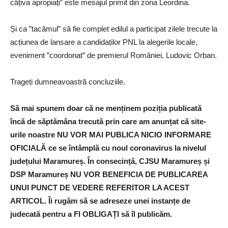
câțiva apropiați” este mesajul primit din zona Leordina.
Și ca ”tacâmul” să fie complet edilul a participat zilele trecute la
acțiunea de lansare a candidaților PNL la alegerile locale,
eveniment ”coordonat” de premierul României, Ludovic Orban.
Trageți dumneavoastră concluziile.
Să mai spunem doar că ne menținem poziția publicată
încă de săptămâna trecută prin care am anunțat că site-
urile noastre NU VOR MAI PUBLICA NICIO INFORMARE
OFICIALĂ ce se întâmplă cu noul coronavirus la nivelul
județului Maramureș. În consecință, CJSU Maramureș și
DSP Maramureș NU VOR BENEFICIA DE PUBLICAREA
UNUI PUNCT DE VEDERE REFERITOR LA ACEST
ARTICOL. Îi rugăm să se adreseze unei instanțe de
judecată pentru a FI OBLIGAȚI să îl publicăm.