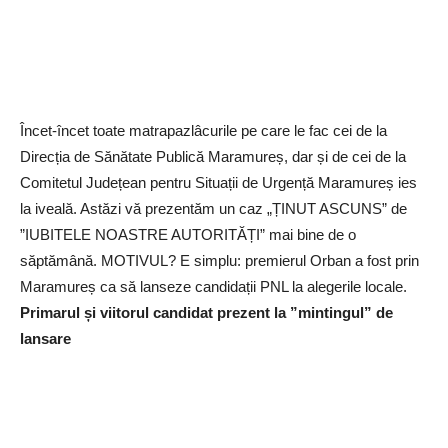
Încet-încet toate matrapazlâcurile pe care le fac cei de la
Direcția de Sănătate Publică Maramureș, dar și de cei de la
Comitetul Județean pentru Situații de Urgență Maramureș ies
la iveală. Astăzi vă prezentăm un caz „ȚINUT ASCUNS” de
”IUBITELE NOASTRE AUTORITĂȚI” mai bine de o
săptămână. MOTIVUL? E simplu: premierul Orban a fost prin
Maramureș ca să lanseze candidații PNL la alegerile locale.
Primarul și viitorul candidat prezent la ”mintingul” de
lansare