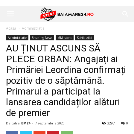
Acasă
Administratie
Administratie
Breaking News
MM Istoric
Stirile zilei
AU ȚINUT ASCUNS SĂ
PLECE ORBAN: Angajați ai
Primăriei Leordina confirmați
pozitiv de o săptămână.
Primarul a participat la
lansarea candidaților alături
de premier
De către
BM24
-
7 septembrie 2020
3297
0