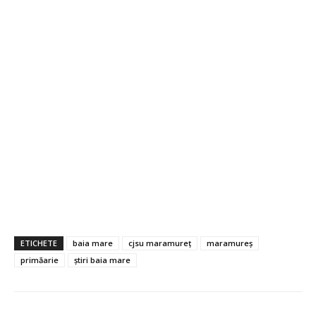
ETICHETE
baia mare
cjsu maramureț
maramureș
primăarie
știri baia mare