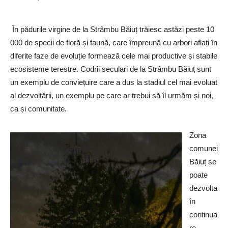
În pădurile virgine de la Strâmbu Băiuț trăiesc astăzi peste 10
000 de specii de floră și faună, care împreună cu arbori aflați în
diferite faze de evoluție formează cele mai productive și stabile
ecosisteme terestre. Codrii seculari de la Strâmbu Băiuț sunt
un exemplu de conviețuire care a dus la stadiul cel mai evoluat
al dezvoltării, un exemplu pe care ar trebui să îl urmăm și noi,
ca și comunitate.
Zona
comunei
Băiuț se
poate
dezvolta
în
continua
re