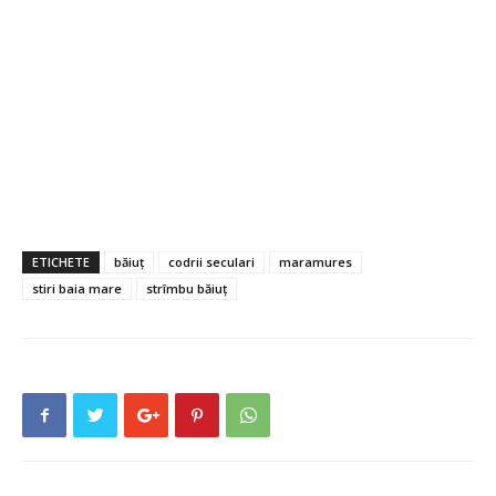
ETICHETE
băiuț
codrii seculari
maramures
stiri baia mare
strîmbu băiuț