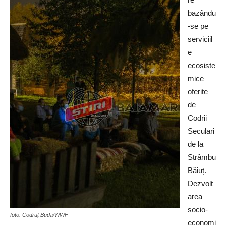
bazându
-se pe
serviciil
e
ecosiste
mice
oferite
de
Codrii
Seculari
de la
Strâmbu
Băiuț.
Dezvolt
area
socio-
foto: Codruț Buda/WWF
economi