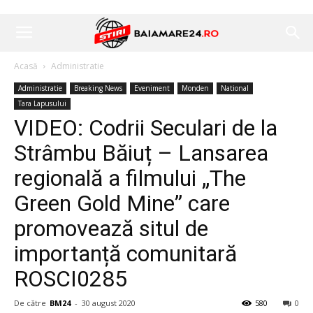
Acasă
Administratie
Administratie
Breaking News
Eveniment
Monden
National
Tara Lapusului
VIDEO: Codrii Seculari de la
Strâmbu Băiuț – Lansarea
regională a filmului „The
Green Gold Mine” care
promovează situl de
importanță comunitară
ROSCI0285
De către
BM24
-
30 august 2020
580
0