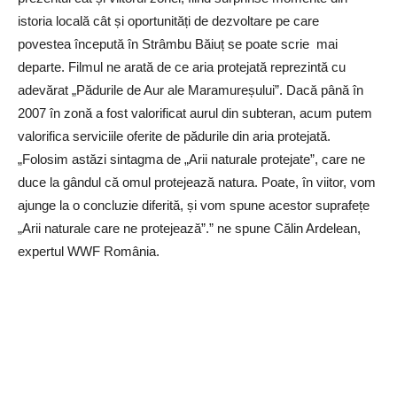
istoria locală cât și oportunități de dezvoltare pe care
povestea începută în Strâmbu Băiuț se poate scrie mai
departe. Filmul ne arată de ce aria protejată reprezintă cu
adevărat „Pădurile de Aur ale Maramureșului”. Dacă până în
2007 în zonă a fost valorificat aurul din subteran, acum putem
valorifica serviciile oferite de pădurile din aria protejată.
„Folosim astăzi sintagma de „Arii naturale protejate”, care ne
duce la gândul că omul protejează natura. Poate, în viitor, vom
ajunge la o concluzie diferită, și vom spune acestor suprafețe
„Arii naturale care ne protejează”.” ne spune Călin Ardelean,
expertul WWF România.