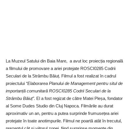
La Muzeul Satului din Baia Mare, a avut loc proiecția regională
a filmului de promovare a ariei protejate ROSCI0285 Codrii
Seculari de la Strâmbu Băiuț. Filmul a fost realizat în cadrul
proiectului
“Elaborarea Planului de Management pentru situl de
importanță comunitară ROSCI0285 Codrii Seculari de la
Strâmbu Băiuț”.
El a fost regizat de către Matei Pleșa, fondator
al Some Dudes Studio din Cluj Napoca
.
Filmările au durat
aproximativ un an, pentru a putea surprinde frumusețea ariei
protejate în toate anotimpurile.
Filmul ne poartă atât în trecutul,
prezentul cât și viitorul zonei, fiind surprinse momente din