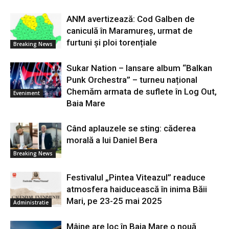
ANM avertizează: Cod Galben de
caniculă în Maramureș, urmat de
furtuni și ploi torențiale
Breaking News
Sukar Nation – lansare album “Balkan
Punk Orchestra” – turneu național
Chemăm armata de suflete în Log Out,
Eveniment
Baia Mare
Când aplauzele se sting: căderea
morală a lui Daniel Bera
Breaking News
Festivalul „Pintea Viteazul” readuce
atmosfera haiducească în inima Băii
Mari, pe 23-25 mai 2025
Administratie
Mâine are loc în Baia Mare o nouă