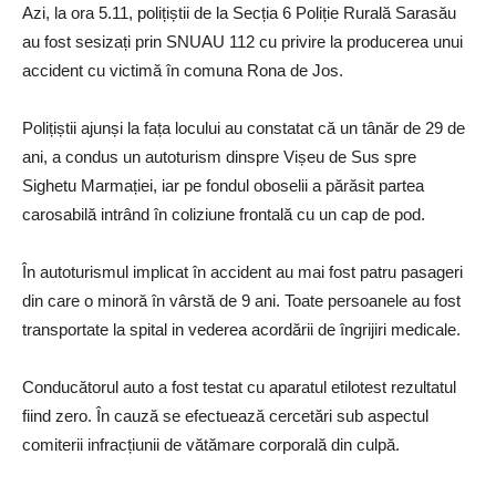
Azi, la ora 5.11, polițiștii de la Secția 6 Poliție Rurală Sarasău
au fost sesizați prin SNUAU 112 cu privire la producerea unui
accident cu victimă în comuna Rona de Jos.
Polițiștii ajunși la fața locului au constatat că un tânăr de 29 de
ani, a condus un autoturism dinspre Vișeu de Sus spre
Sighetu Marmației, iar pe fondul oboselii a părăsit partea
carosabilă intrând în coliziune frontală cu un cap de pod.
În autoturismul implicat în accident au mai fost patru pasageri
din care o minoră în vârstă de 9 ani. Toate persoanele au fost
transportate la spital in vederea acordării de îngrijiri medicale.
Conducătorul auto a fost testat cu aparatul etilotest rezultatul
fiind zero. În cauză se efectuează cercetări sub aspectul
comiterii infracțiunii de vătămare corporală din culpă.