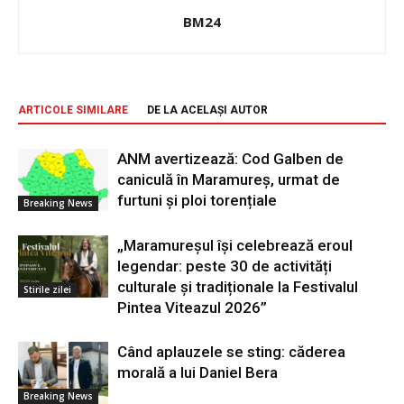
BM24
ARTICOLE SIMILARE
DE LA ACELAȘI AUTOR
ANM avertizează: Cod Galben de
caniculă în Maramureș, urmat de
furtuni și ploi torențiale
Breaking News
„Maramureșul își celebrează eroul
legendar: peste 30 de activități
culturale și tradiționale la Festivalul
Stirile zilei
Pintea Viteazul 2026”
Când aplauzele se sting: căderea
morală a lui Daniel Bera
Breaking News