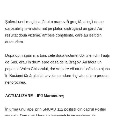
Şoferul unei maşini a făcut o manevră greşită, a ieşit de pe
carosabil şi s-a răsturnat pe plafon distrugând un gard. Au
rezultat două victime, ambele conştiente, care au ieșit din
autoturism.
După cum spun martorii, cele două victime, doi tineri din Tăuţii
de Sus, erau în drum spre casă de la Braşov. Au făcut un
popas la Valea Chioarului, dar se pare că atunci când au ajuns
în Buciumi tânărul aflat la volan a adormit şi atunci s-a produs
nenorocirea.
ACTUALIZARE – IPJ Maramureș
În urma unui apel prin SNUAU 112 polițiștii din cadrul Poliției
orașului Șomcuta Mare au intervenit la un accident de