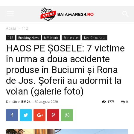
Acasă
112
112
Breaking News
MM Istoric
Stirile zilei
Tara Chioarului
HAOS PE ȘOSELE: 7 victime
în urma a doua accidente
produse în Buciumi și Rona
de Jos. Șoferii au adormit la
volan (galerie foto)
De către
BM24
-
30 august 2020
1778
0