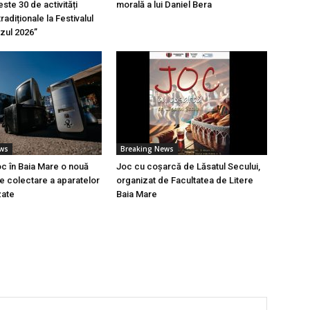
ste 30 de activități
morală a lui Daniel Bera
tradiționale la Festivalul
azul 2026”
ews
Breaking News
oc în Baia Mare o nouă
Joc cu coșarcă de Lăsatul Secului,
 colectare a aparatelor
organizat de Facultatea de Litere
zate
Baia Mare