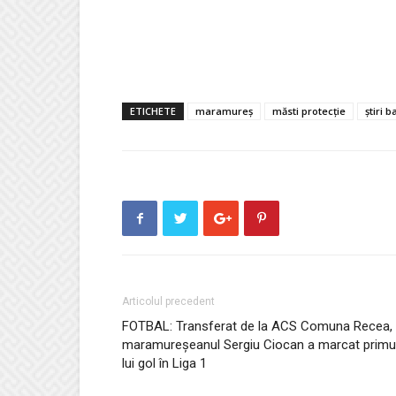
ETICHETE
maramureș
măsti protecție
știri 
Articolul precedent
FOTBAL: Transferat de la ACS Comuna Recea,
maramureșeanul Sergiu Ciocan a marcat primu
lui gol în Liga 1