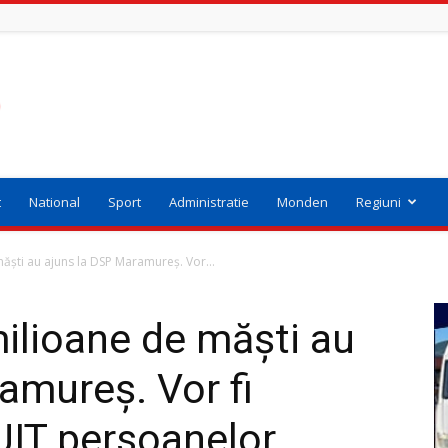
t
National
Sport
Administratie
Monden
Regiuni
ăști au ajuns la DSP Maramureș. Vor...
ilioane de măști au
amureș. Vor fi
UIT persoanelor