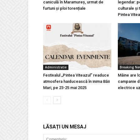
caniculă în Maramureș, urmat de
legendar: pe
furtuni și ploi torențiale
culturale și 
Pintea Vite
Administratie
Breaking N
Festivalul „Pintea Viteazul” readuce
Mâine are l
atmosfera haiducească în inima Băii
campanie de
Mari, pe 23-25 mai 2025
electrice u
LĂSAȚI UN MESAJ