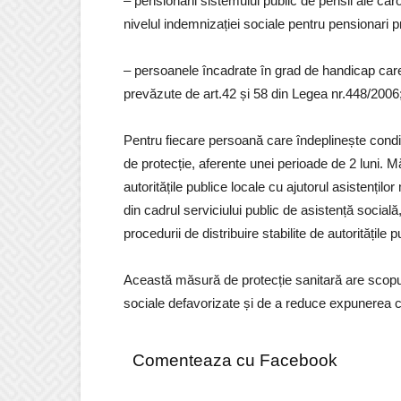
– pensionarii sistemului public de pensii ale căro
nivelul indemnizației sociale pentru pensionari
– persoanele încadrate în grad de handicap care 
prevăzute de art.42 și 58 din Legea nr.448/2006
Pentru fiecare persoană care îndeplinește condi
de protecție, aferente unei perioade de 2 luni. Măș
autoritățile publice locale cu ajutorul asistențilo
din cadrul serviciului public de asistență socia
procedurii de distribuire stabilite de autoritățile 
Această măsură de protecție sanitară are scopul
sociale defavorizate și de a reduce expunerea com
Comenteaza cu Facebook