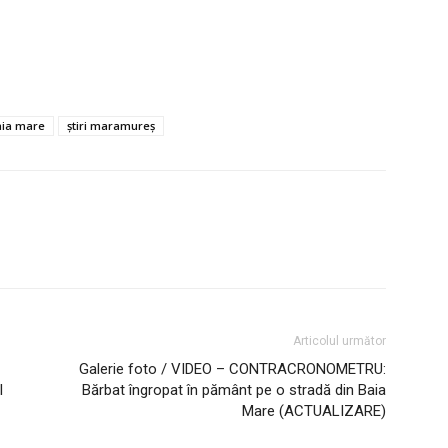
baia mare
știri maramureș
Articolul următor
Galerie foto / VIDEO – CONTRACRONOMETRU:
l
Bărbat îngropat în pământ pe o stradă din Baia
Mare (ACTUALIZARE)