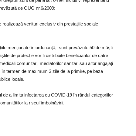
r drepturi sunt de până la 704 lei, inclusiv, reprezentând
 prevăzută de OUG nr.6/2009;
realizează venituri exclusiv din prestațiile sociale
;
țiile menționate în ordonanță, sunt prevăzute 50 de măști
tile de protecție vor fi distribuite beneficiarilor de către
r medicali comunitari, mediatorilor sanitari sau altor angajați
lă, în termen de maximum 3 zile de la primire, pe baza
publice locale.
 de a limita infectarea cu COVID-19 în rândul categoriilor
unităților la riscul îmbolnăvirii.