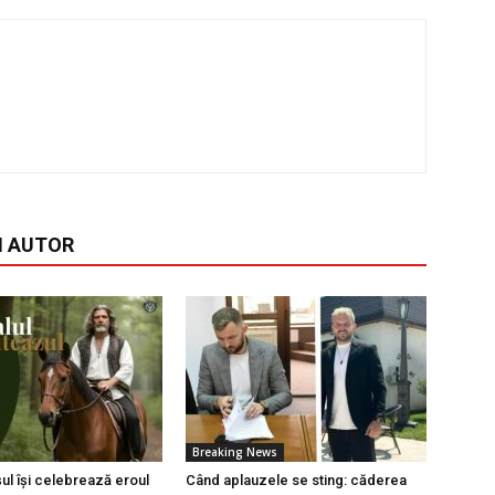
I AUTOR
Breaking News
l își celebrează eroul
Când aplauzele se sting: căderea