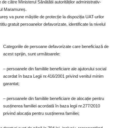
de către Ministerul Sănătătii autorităților administrativ-
ețul Maramureș.
reș va pune măștile de protecție la dispoziția UAT-urilor
titlu gratuit persoanelor defavorizate, identificate la nivelul
Categoriile de persoane defavorizate care beneficiază de
acest sprijin, sunt următoarele:
– persoanele din familiile beneficiare ale ajutorului social
acordat în baza Legii nr.416/2001 privind venitul minim
garantat;
– persoanele din familiile beneficiare de alocație pentru
susținerea familiei acordată în baza legii nr.277/2010
privind alocația pentru susținerea familiei;