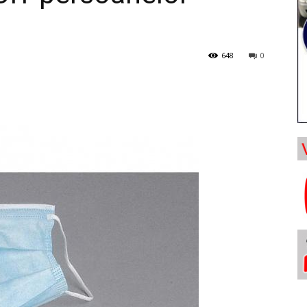
648
0