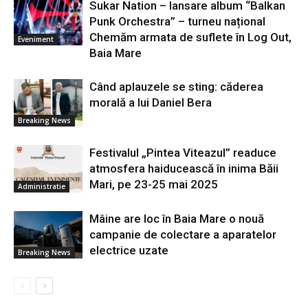
Sukar Nation – lansare album “Balkan
Punk Orchestra” – turneu național
Chemăm armata de suflete în Log Out,
Eveniment
Baia Mare
Când aplauzele se sting: căderea
morală a lui Daniel Bera
Breaking News
Festivalul „Pintea Viteazul” readuce
atmosfera haiducească în inima Băii
Mari, pe 23-25 mai 2025
Administratie
Mâine are loc în Baia Mare o nouă
campanie de colectare a aparatelor
electrice uzate
Breaking News