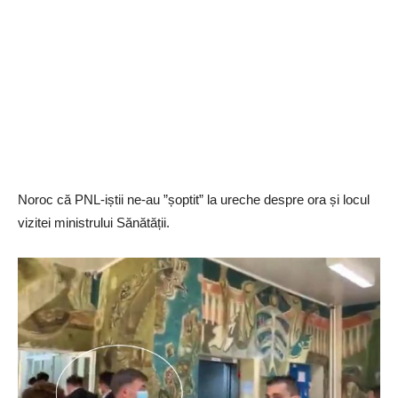
Noroc că PNL-iștii ne-au ”șoptit” la ureche despre ora și locul
vizitei ministrului Sănătății.