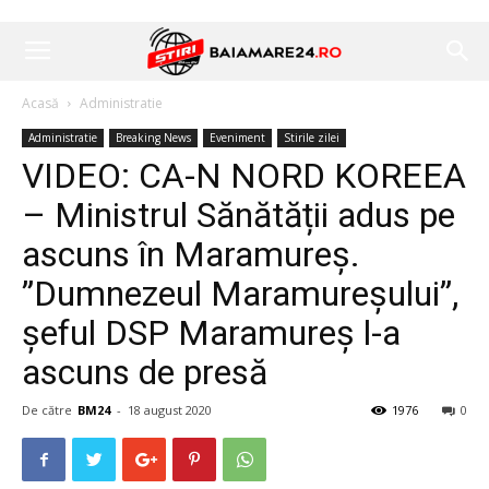
Acasă
Administratie
Administratie
Breaking News
Eveniment
Stirile zilei
VIDEO: CA-N NORD KOREEA
– Ministrul Sănătății adus pe
ascuns în Maramureș.
”Dumnezeul Maramureșului”,
șeful DSP Maramureș l-a
ascuns de presă
De către
BM24
-
18 august 2020
1976
0