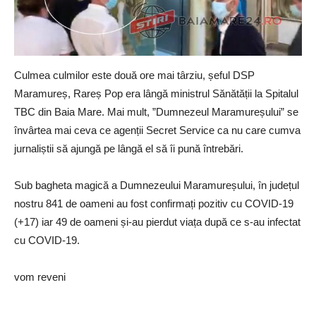
Culmea culmilor este două ore mai târziu, șeful DSP
Maramureș, Rareș Pop era lângă ministrul Sănătății la Spitalul
TBC din Baia Mare. Mai mult, ”Dumnezeul Maramureșului” se
învârtea mai ceva ce agenții Secret Service ca nu care cumva
jurnaliștii să ajungă pe lângă el să îi pună întrebări.
Sub bagheta magică a Dumnezeului Maramureșului, în județul
nostru 841 de oameni au fost confirmați pozitiv cu COVID-19
(+17) iar 49 de oameni și-au pierdut viața după ce s-au infectat
cu COVID-19.
vom reveni