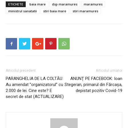
ETICHETE
baia mare
dsp maramures
maramures
ministrul sanatatii
stiri baia mare
stiri maramures
Articolul precedent
Articolul următor
PARANGHELIA DE LA COLTĂU:
ANUNȚ PE FACEBOOK: Ioan
Au amendat ”organizatorul” cu
Stegeran, primarul din Fărcașa,
2.000 de lei. Cine este? E
depistat pozitiv Covid-19
secret de stat (ACTUALIZARE)