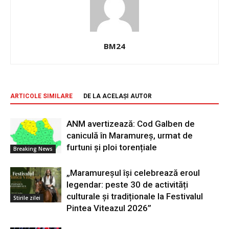
BM24
ARTICOLE SIMILARE
DE LA ACELAȘI AUTOR
ANM avertizează: Cod Galben de
caniculă în Maramureș, urmat de
furtuni și ploi torențiale
Breaking News
„Maramureșul își celebrează eroul
legendar: peste 30 de activități
culturale și tradiționale la Festivalul
Stirile zilei
Pintea Viteazul 2026”