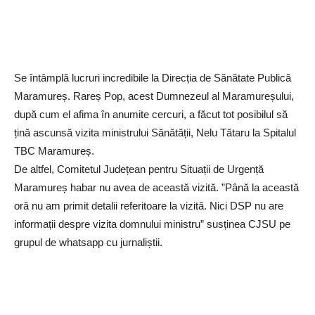
Se întâmplă lucruri incredibile la Direcția de Sănătate Publică
Maramureș. Rareș Pop, acest Dumnezeul al Maramureșului,
după cum el afima în anumite cercuri, a făcut tot posibilul să
țină ascunsă vizita ministrului Sănătății, Nelu Tătaru la Spitalul
TBC Maramureș.
De altfel, Comitetul Județean pentru Situații de Urgență
Maramureș habar nu avea de această vizită. ”Până la această
oră nu am primit detalii referitoare la vizită. Nici DSP nu are
informații despre vizita domnului ministru” susținea CJSU pe
grupul de whatsapp cu jurnaliștii.