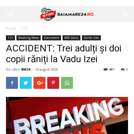
Acasă
112
112
Breaking News
Eveniment
MM Istoric
Stirile zilei
ACCIDENT: Trei adulți și doi
copii răniți la Vadu Izei
De către
BM24
-
15 august 2020
481
0