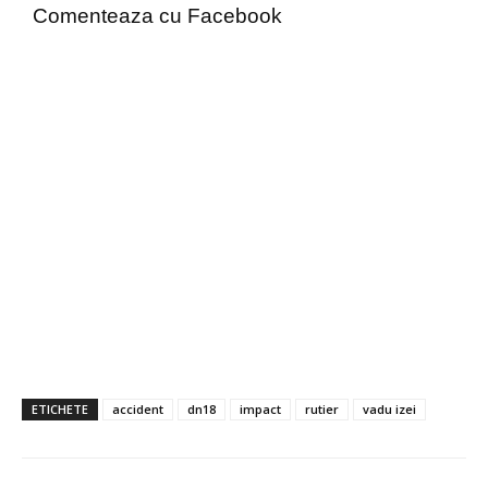
Comenteaza cu Facebook
ETICHETE
accident
dn18
impact
rutier
vadu izei