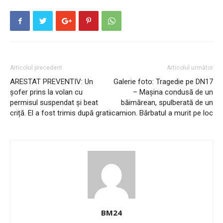
Articolul precedent
Articolul următor
ARESTAT PREVENTIV: Un
Galerie foto: Tragedie pe DN17
șofer prins la volan cu
– Mașina condusă de un
permisul suspendat și beat
băimărean, spulberată de un
criță. El a fost trimis după gratii
camion. Bărbatul a murit pe loc
BM24