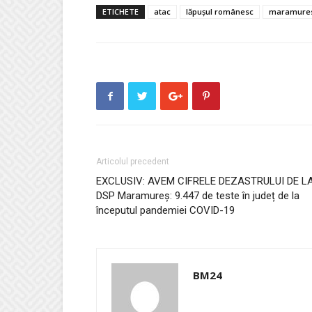
ETICHETE
atac
lăpușul românesc
maramure
Articolul precedent
EXCLUSIV: AVEM CIFRELE DEZASTRULUI DE L
DSP Maramureș: 9.447 de teste în județ de la
începutul pandemiei COVID-19
BM24