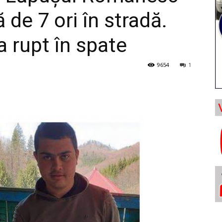
 de 7 ori în stradă.
a rupt în spate
9654
1