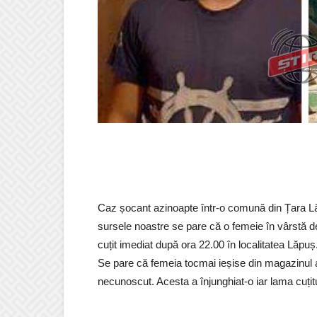
Caz șocant azinoapte într-o comună din Țara Lăpu
sursele noastre se pare că o femeie în vârstă de
cuțit imediat după ora 22.00 în localitatea Lăpuș
Se pare că femeia tocmai ieșise din magazinul
necunoscut. Acesta a înjunghiat-o iar lama cuțitul