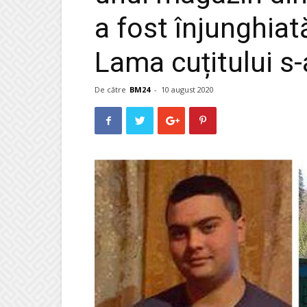
a fost înjunghiată
Lama cuțitului s-
De către
BM24
-
10 august 2020