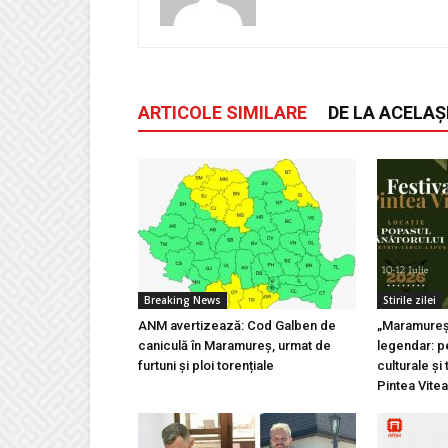
ARTICOLE SIMILARE
DE LA ACELAȘ
Breaking News
Stirile zilei
ANM avertizează: Cod Galben de
„Maramureșu
caniculă în Maramureș, urmat de
legendar: pe
furtuni și ploi torențiale
culturale și 
Pintea Vite