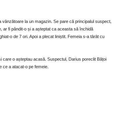
a vânzătoare la un magazin. Se pare că principalul suspect,
, ar fi pândit-o și a așteptat ca aceasta să închidă
hiat-o de 7 ori. Apoi a plecat liniștit. Femeia s-a târât cu
i care o așteptau acasă. Suspectul, Darius poreclit Bățoi
 de ce a atacat-o pe femeie.