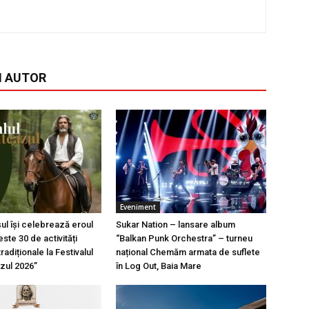
I AUTOR
Eveniment
l își celebrează eroul
Sukar Nation – lansare album
ste 30 de activități
“Balkan Punk Orchestra” – turneu
tradiționale la Festivalul
național Chemăm armata de suflete
azul 2026”
în Log Out, Baia Mare