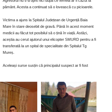
Agresorul nu s-a oprit nici după ce femeia ar fi căzut la
pământ. Acesta a continuat să o lovească cu picioarele.
Victima a ajuns la Spitalul Județean de Urgență Baia
Mare în stare deosebit de gravă. Până în acest moment
medicii au făcut tot posibilul să o țină în viață. Astăzi,
aceștia au cerut ajutorul unui elicopter SMURD pentru a fi
transferată la un spital de specialitate din Spitalul Tg
Mureș.
Aceleași surse susțin că principalul suspect ar fi fost