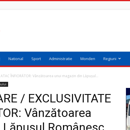
t
National
Sport
Administratie
Monden
Regiuni
ATAC ÎNFIORĂTOR: Vânzătoarea unui magazin din Lăpușul...
sului
RE / EXCLUSIVITATE
TOR: Vânzătoarea
n Lăpușul Românesc