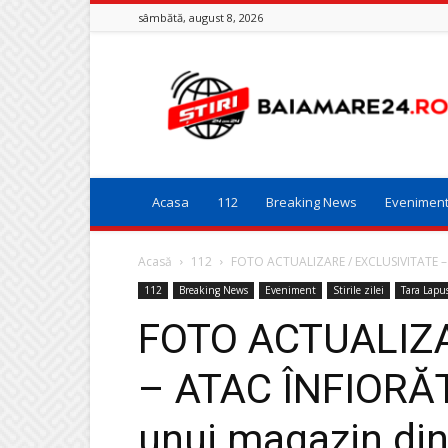
sâmbătă, august 8, 2026
Baia
Mare
24
Acasa
112
Breaking News
Evenimen
Acasă
112
FOTO ACTUALIZARE / EXCLUSIVITATE – 
112
Breaking News
Eveniment
Stirile zilei
Tara Lapu
FOTO ACTUALIZA
– ATAC ÎNFIORĂ
unui magazin di