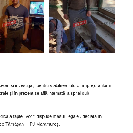
tări și investigații pentru stabilirea tuturor împrejurărilor în
rale și în prezent se află internată la spital sub
idică a faptei, vor fi dispuse măsuri legale”, declară în
omeo Tămăşan – IPJ Maramureş.