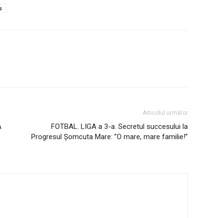
s
Articolul următor
A
FOTBAL. LIGA a 3-a. Secretul succesului la
Progresul Șomcuta Mare: ”O mare, mare familie!”