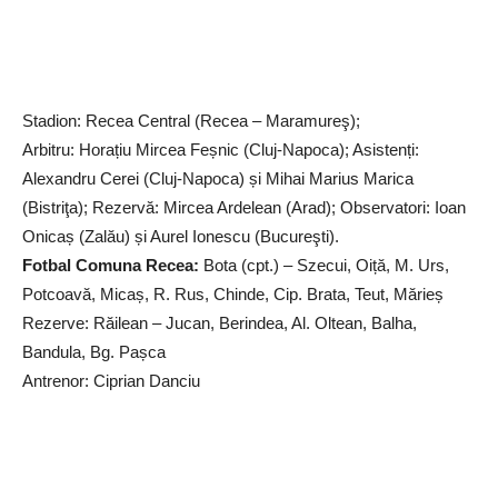
Stadion: Recea Central (Recea – Maramureş);
Arbitru: Horațiu Mircea Feșnic (Cluj-Napoca); Asistenți:
Alexandru Cerei (Cluj-Napoca) și Mihai Marius Marica
(Bistriţa); Rezervă: Mircea Ardelean (Arad); Observatori: Ioan
Onicaș (Zalău) și Aurel Ionescu (Bucureşti).
Fotbal Comuna Recea:
Bota (cpt.) – Szecui, Oiță, M. Urs,
Potcoavă, Micaș, R. Rus, Chinde, Cip. Brata, Teut, Mărieș
Rezerve: Răilean – Jucan, Berindea, Al. Oltean, Balha,
Bandula, Bg. Pașca
Antrenor: Ciprian Danciu