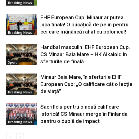
Breaking News
EHF European Cup! Minaur ar putea
juca finala! O bucățică de pelin pentru
cei care mănâncă rahat cu polonicul!
Breaking News
Handbal masculin. EHF European Cup.
CS Minaur Baia Mare – HK Alkaloid în
sferturile de finală
Sport
Minaur Baia Mare, în sferturile EHF
European Cup: „O calificare cât o lecție
de viață”
Breaking News
Sacrificiu pentru o nouă calificare
istorică! CS Minaur merge în Finlanda
pentru o dublă de impact
Breaking News