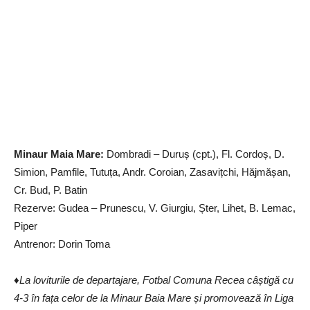
Minaur Maia Mare:
Dombradi – Duruș (cpt.), Fl. Cordoș, D.
Simion, Pamfile, Tutuța, Andr. Coroian, Zasavițchi, Hăjmășan,
Cr. Bud, P. Batin
Rezerve: Gudea – Prunescu, V. Giurgiu, Șter, Lihet, B. Lemac,
Piper
Antrenor: Dorin Toma
♦
La loviturile de departajare, Fotbal Comuna Recea câștigă cu
4-3 în fața celor de la Minaur Baia Mare și promovează în Liga