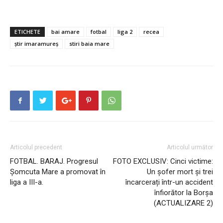
ETICHETE
bai amare
fotbal
liga 2
recea
știr imaramureș
stiri baia mare
Articolul precedent
Articolul următor
FOTBAL. BARAJ. Progresul
FOTO EXCLUSIV: Cinci victime:
Șomcuta Mare a promovat în
Un șofer mort și trei
liga a III-a.
încarcerați într-un accident
înfiorător la Borșa
(ACTUALIZARE 2)