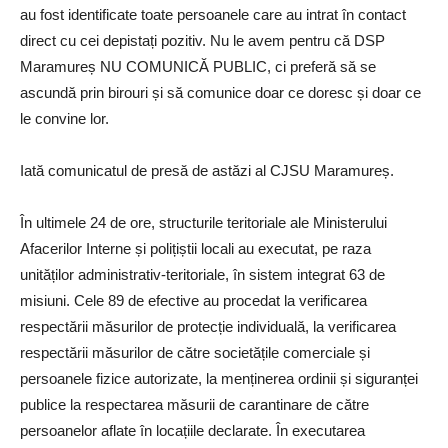
au fost identificate toate persoanele care au intrat în contact
direct cu cei depistați pozitiv. Nu le avem pentru că DSP
Maramureș NU COMUNICĂ PUBLIC, ci preferă să se
ascundă prin birouri și să comunice doar ce doresc și doar ce
le convine lor.
Iată comunicatul de presă de astăzi al CJSU Maramureș.
În ultimele 24 de ore, structurile teritoriale ale Ministerului
Afacerilor Interne și polițiștii locali au executat, pe raza
unităților administrativ-teritoriale, în sistem integrat 63 de
misiuni. Cele 89 de efective au procedat la verificarea
respectării măsurilor de protecție individuală, la verificarea
respectării măsurilor de către societățile comerciale și
persoanele fizice autorizate, la menținerea ordinii și siguranței
publice la respectarea măsurii de carantinare de către
persoanelor aflate în locațiile declarate. În executarea