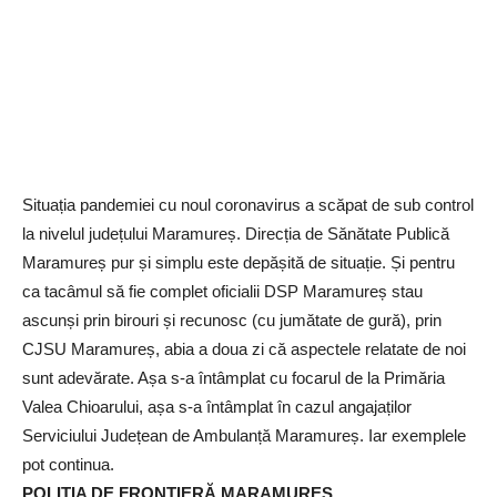
Situația pandemiei cu noul coronavirus a scăpat de sub control
la nivelul județului Maramureș. Direcția de Sănătate Publică
Maramureș pur și simplu este depășită de situație. Și pentru
ca tacâmul să fie complet oficialii DSP Maramureș stau
ascunși prin birouri și recunosc (cu jumătate de gură), prin
CJSU Maramureș, abia a doua zi că aspectele relatate de noi
sunt adevărate. Așa s-a întâmplat cu focarul de la Primăria
Valea Chioarului, așa s-a întâmplat în cazul angajaților
Serviciului Județean de Ambulanță Maramureș. Iar exemplele
pot continua.
POLIȚIA DE FRONTIERĂ MARAMUREȘ