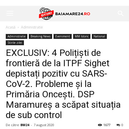
Acasă
Administratie
Administratie
Breaking News
Eveniment
MM Istoric
National
Stirile zilei
EXCLUSIV: 4 Polițiști de
frontieră de la ITPF Sighet
depistați pozitiv cu SARS-
CoV-2. Probleme și la
Primăria Oncești. DSP
Maramureș a scăpat situația
de sub control
De către
BM24
-
7 august 2020
1677
0