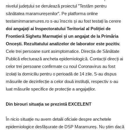
nivelul județului se derulează proiectul ”Testăm pentru
sănătatea maramureșenilor”. Pe platforma online
testaminmaramures.ro s-au înscris și au fost testați la cerere
doi angajați ai Inspectoratului Teritorial al Poliției de
Frontieră Sighetu Marmației și un angajat de la Primăria
Oncești. Rezultatului analizelor de laborator este pozitiv.
Cele trei persoane sunt asimptomatice. Direcția de Sănătate
Publică efectuează ancheta epidemiologică. Contacții direcți ai
celor trei persoane confirmate cu noul Coronavirus au fost
izolați la domiciliu pentru o perioadă de 14 zile. S-au dispus
măsurile de dezinfecție a celor două instituții, respectiv s-au
luat măsurile specifice de protecție a angajaților.
Din birouri situația se prezintă EXCELENT
În nicio situație nu avem detalii oficiale despre anchetele
epidemiologice desfășurate de DSP Maramureș. Nu știm dacă