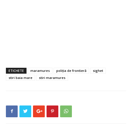
ETICHETE
maramures
poliția de frontieră
sighet
stiri baia mare
stiri maramures