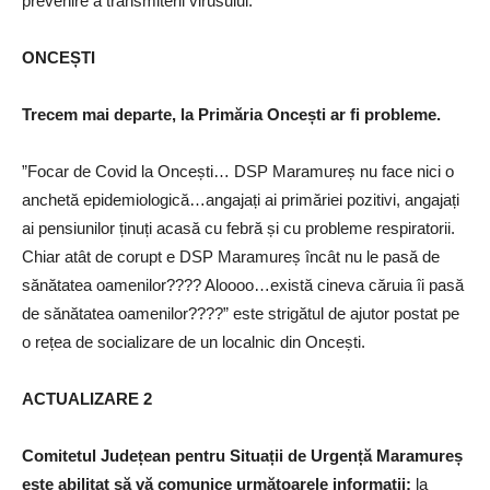
prevenire a transmiterii virusului.
ONCEȘTI
Trecem mai departe, la Primăria Oncești ar fi probleme.
”Focar de Covid la Oncești… DSP Maramureș nu face nici o
anchetă epidemiologică…angajați ai primăriei pozitivi, angajați
ai pensiunilor ținuți acasă cu febră și cu probleme respiratorii.
Chiar atât de corupt e DSP Maramureș încât nu le pasă de
sănătatea oamenilor???? Aloooo…există cineva căruia îi pasă
de sănătatea oamenilor????” este strigătul de ajutor postat pe
o rețea de socializare de un localnic din Oncești.
ACTUALIZARE 2
Comitetul Județean pentru Situații de Urgență Maramureș
este abilitat să vă comunice următoarele informații:
la