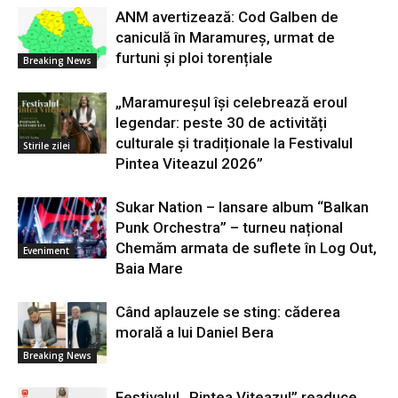
ANM avertizează: Cod Galben de
caniculă în Maramureș, urmat de
furtuni și ploi torențiale
Breaking News
„Maramureșul își celebrează eroul
legendar: peste 30 de activități
culturale și tradiționale la Festivalul
Stirile zilei
Pintea Viteazul 2026”
Sukar Nation – lansare album “Balkan
Punk Orchestra” – turneu național
Chemăm armata de suflete în Log Out,
Eveniment
Baia Mare
Când aplauzele se sting: căderea
morală a lui Daniel Bera
Breaking News
Festivalul „Pintea Viteazul” readuce