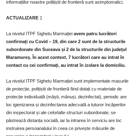
informațiilor noastre polițiștii de frontieră sunt asimptomatici.
ACTUALIZARE
1
La nivelul ITPF Sighetu Marmației
avem patru lucrători
confirmați cu Covid – 19, din care 2 sunt de la structurile
subordonate din Suceava și 2 de la structurile din județul
Maramureș.
În acest context, 7 lucrători care au intrat în
contact cu cei confirmați, au intrat în izolare la domiciliu.
La nivelul ITPF Sighetu Marmației sunt implementate masurile
de protecție, polițiștii de frontieră fiind dotați cu materiale de
protecție individuală (măști, mănuși, dezinfectat), periodic are
loc igienizarea și dezinfectarea adecvată a tuturor încăperilor
din inspectorat și ale celorlalte structuri subordonate, se
păstrează distanța socială, iar la intrarea în serviciu are loc
instruirea persoanalului în ceea ce privește măsurile de