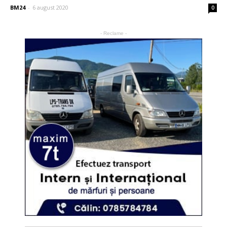
BM24
-
6 august 2020
0
- Reclame -