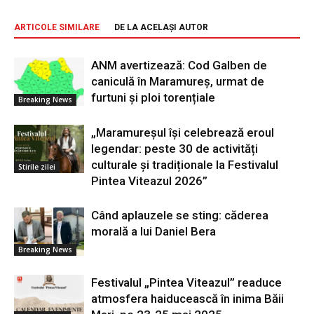
ARTICOLE SIMILARE
DE LA ACELAȘI AUTOR
ANM avertizează: Cod Galben de
caniculă în Maramureș, urmat de
furtuni și ploi torențiale
Breaking News
„Maramureșul își celebrează eroul
legendar: peste 30 de activități
culturale și tradiționale la Festivalul
Stirile zilei
Pintea Viteazul 2026”
Când aplauzele se sting: căderea
morală a lui Daniel Bera
Breaking News
Festivalul „Pintea Viteazul” readuce
atmosfera haiducească în inima Băii