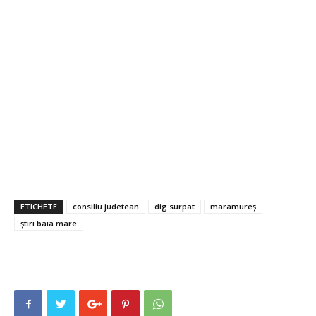
ETICHETE
consiliu judetean
dig surpat
maramureș
știri baia mare