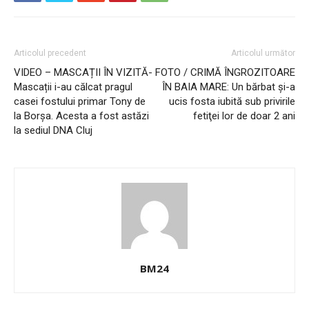
Articolul precedent
Articolul următor
VIDEO – MASCAȚII ÎN VIZITĂ-
FOTO / CRIMĂ ÎNGROZITOARE
Mascații i-au călcat pragul
ÎN BAIA MARE: Un bărbat şi-a
casei fostului primar Tony de
ucis fosta iubită sub privirile
la Borșa. Acesta a fost astăzi
fetiţei lor de doar 2 ani
la sediul DNA Cluj
BM24