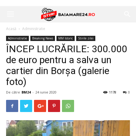
Acasă
Administratie
Administratie
Breaking News
MM Istoric
Stirile zilei
ÎNCEP LUCRĂRILE: 300.000
de euro pentru a salva un
cartier din Borșa (galerie
foto)
De către
BM24
-
24 iunie 2020
1178
0