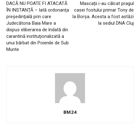
DACĂ NU POATE FI ATACATĂ
Mascații i-au călcat pragul
ÎN INSTANȚĂ – Iată ordonanţa
casei fostului primar Tony de
preşedinţială prin care
la Borșa. Acesta a fost astăzi
Judecătoria Baia Mare a
la sediul DNA Cluj
dispus eliberarea de îndată din
carantină instituţionalizată a
unui bărbat din Poienile de Sub
Munte
BM24