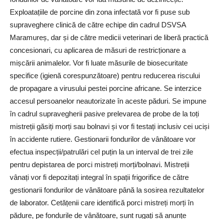
Exploatațiile de porcine din zona infectată vor fi puse sub
supraveghere clinică de către echipe din cadrul DSVSA
Maramureș, dar și de către medicii veterinari de liberă practică
concesionari, cu aplicarea de măsuri de restricționare a
mișcării animalelor. Vor fi luate măsurile de biosecuritate
specifice (igienă corespunzătoare) pentru reducerea riscului
de propagare a virusului pestei porcine africane. Se interzice
accesul persoanelor neautorizate în aceste păduri. Se impune
în cadrul supravegherii pasive prelevarea de probe de la toți
mistreții găsiți morți sau bolnavi și vor fi testați inclusiv cei uciși
în accidente rutiere. Gestionarii fondurilor de vânătoare vor
efectua inspecții/patrulări cel puțin la un interval de trei zile
pentru depistarea de porci mistreți morți/bolnavi. Mistreții
vânați vor fi depozitați integral în spații frigorifice de către
gestionarii fondurilor de vânătoare până la sosirea rezultatelor
de laborator. Cetățenii care identifică porci mistreți morți în
pădure, pe fondurile de vânătoare, sunt rugați să anunțe