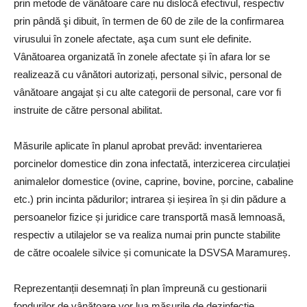
prin metode de vânătoare care nu dislocă efectivul, respectiv
prin pândă şi dibuit, în termen de 60 de zile de la confirmarea
virusului în zonele afectate, aşa cum sunt ele definite.
Vânătoarea organizată în zonele afectate și în afara lor se
realizează cu vânători autorizați, personal silvic, personal de
vânătoare angajat și cu alte categorii de personal, care vor fi
instruite de către personal abilitat.
Măsurile aplicate în planul aprobat prevăd: inventarierea
porcinelor domestice din zona infectată, interzicerea circulației
animalelor domestice (ovine, caprine, bovine, porcine, cabaline
etc.) prin incinta pădurilor; intrarea și ieșirea în și din pădure a
persoanelor fizice și juridice care transportă masă lemnoasă,
respectiv a utilajelor se va realiza numai prin puncte stabilite
de către ocoalele silvice și comunicate la DSVSA Maramureș.
Reprezentanții desemnați în plan împreună cu gestionarii
fondurilor de vânătoare vor lua măsurile de dezinfecție.