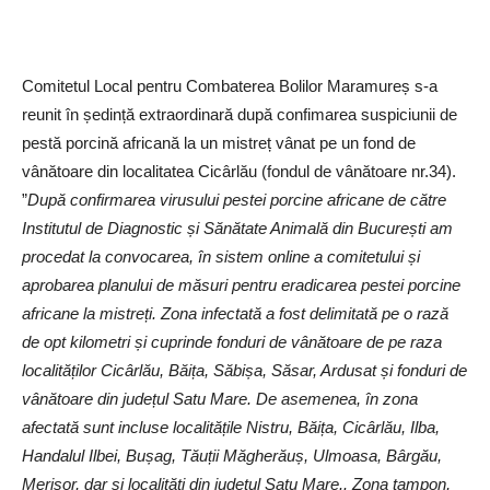
Comitetul Local pentru Combaterea Bolilor Maramureș s-a
reunit în ședință extraordinară după confimarea suspiciunii de
pestă porcină africană la un mistreț vânat pe un fond de
vânătoare din localitatea Cicârlău (fondul de vânătoare nr.34).
”
După confirmarea virusului pestei porcine africane de către
Institutul de Diagnostic și Sănătate Animală din București am
procedat la convocarea, în sistem online a comitetului
și
aprobarea planului de măsuri pentru eradicarea pestei porcine
africane la mistreți. Zona infectată a fost delimitată pe o rază
de opt kilometri și cuprinde fonduri de vânătoare de pe raza
localităților Cicârlău, Băița, Săbișa, Săsar, Ardusat și fonduri de
vânătoare din județul Satu Mare. De asemenea, în zona
afectată sunt incluse localitățile Nistru, Băița, Cicârlău, Ilba,
Handalul Ilbei, Bușag, Tăuții Măgherăuș, Ulmoasa, Bârgău,
Merișor, dar și localități din județul Satu Mare.
. Zona tampon,