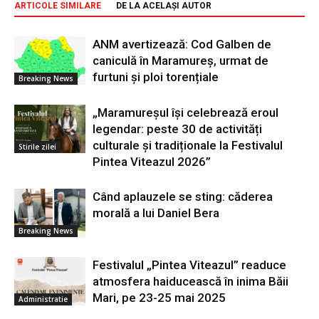
ARTICOLE SIMILARE
DE LA ACELAȘI AUTOR
ANM avertizează: Cod Galben de
caniculă în Maramureș, urmat de
furtuni și ploi torențiale
Breaking News
„Maramureșul își celebrează eroul
legendar: peste 30 de activități
culturale și tradiționale la Festivalul
Stirile zilei
Pintea Viteazul 2026”
Când aplauzele se sting: căderea
morală a lui Daniel Bera
Breaking News
Festivalul „Pintea Viteazul” readuce
atmosfera haiducească în inima Băii
Mari, pe 23-25 mai 2025
Administratie