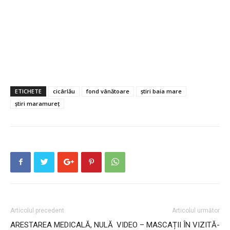
ETICHETE
cicârlău
fond vânătoare
știri baia mare
știri maramureț
Articolul precedent
Articolul următor
ARESTAREA MEDICALĂ, NULĂ
VIDEO – MASCAȚII ÎN VIZITĂ-