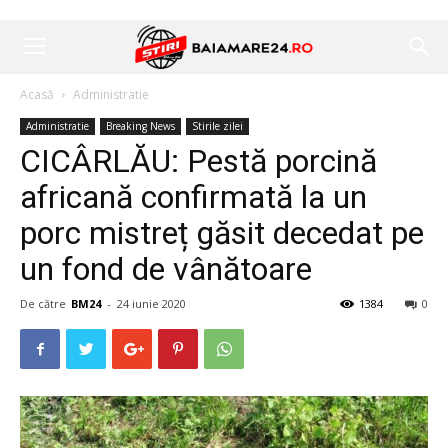
Acasă
Administratie
Administratie
Breaking News
Stirile zilei
CICÂRLĂU: Pestă porcină
africană confirmată la un
porc mistreț găsit decedat pe
un fond de vânătoare
De către
BM24
-
24 iunie 2020
1384
0