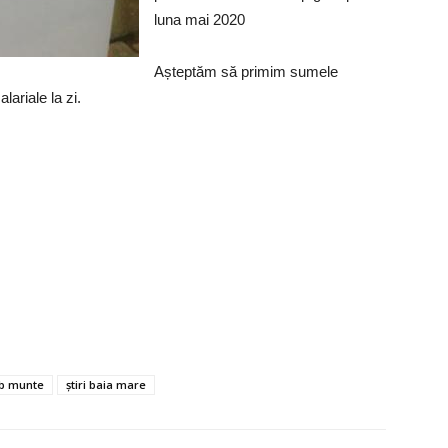
luna mai 2020
Așteptăm să primim sumele
lariale la zi.
ub munte
știri baia mare