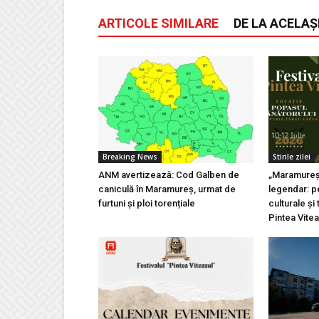
ARTICOLE SIMILARE
DE LA ACELAȘ
Breaking News
Stirile zilei
ANM avertizează: Cod Galben de
„Maramureșu
caniculă în Maramureș, urmat de
legendar: pe
furtuni și ploi torențiale
culturale și 
Pintea Vite