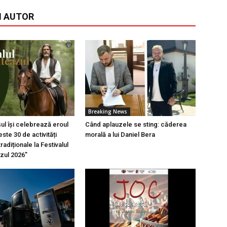
I AUTOR
Breaking News
l își celebrează eroul
Când aplauzele se sting: căderea
ste 30 de activități
morală a lui Daniel Bera
tradiționale la Festivalul
azul 2026”