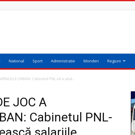
t
National
Sport
Administratie
Monden
Regiuni
RNULUI ORBAN: Cabinetul PNL-ist a uitat...
DE JOC A
AN: Cabinetul PNL-
tească salariile