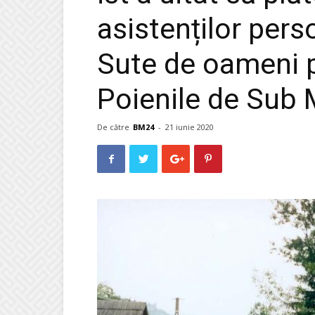
asistenților per
Sute de oameni p
Poienile de Sub
De către
BM24
-
21 iunie 2020