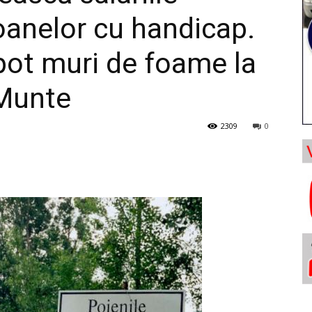
soanelor cu handicap.
ot muri de foame la
 Munte
2309
0