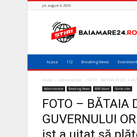
joi, august 6, 2026
Baia
Mare
24
Acasa
112
Breaking News
Evenimen
Acasă
Administratie
FOTO – BĂTAIA DE JOC A GUVE
Administratie
Breaking News
MM Istoric
Stirile zilei
FOTO – BĂTAIA 
GUVERNULUI ORB
ist a uitat să plă