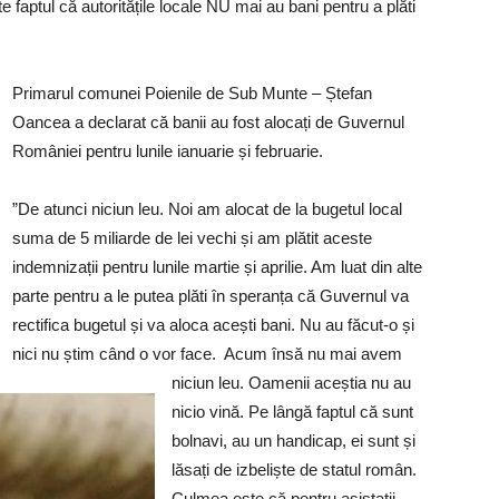
te faptul că autoritățile locale NU mai au bani pentru a plăti
Primarul comunei Poienile de Sub Munte – Ștefan
Oancea a declarat că banii au fost alocați de Guvernul
României pentru lunile ianuarie și februarie.
”De atunci niciun leu. Noi am alocat de la bugetul local
suma de 5 miliarde de lei vechi și am plătit aceste
indemnizații pentru lunile martie și aprilie. Am luat din alte
parte pentru a le putea plăti în speranța că Guvernul va
rectifica bugetul și va aloca acești bani. Nu au făcut-o și
nici nu știm când o vor face. Acum însă nu mai avem
niciun leu. Oamenii aceștia nu au
nicio vină. Pe lângă faptul că sunt
bolnavi, au un handicap, ei sunt și
lăsați de izbeliște de statul român.
Culmea este că pentru asistații