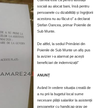
sociali au alocat bani, însă pentru
persoanele cu dizabilități și îngrijtorii
acestora nu au făcut-o” a declarat
Ștefan Oancea, primar Poienile de
Sub Munte.
De altfel, la sediul Primăriei din
Poienile de Sub Munte un afiș pus
la avizier i-a alarmat pe acești
beneficiari de indemnizații”
ANUNȚ
Având în vedere situația creată de
a nu prii la bugetul local sume
necesare plății salariilor la asistenții
pesoanelor cu handicap grav pe