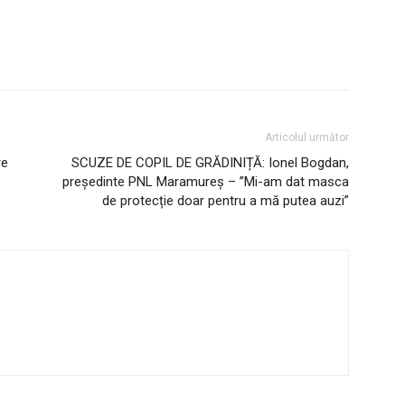
Articolul următor
re
SCUZE DE COPIL DE GRĂDINIȚĂ: Ionel Bogdan,
președinte PNL Maramureș – ”Mi-am dat masca
de protecție doar pentru a mă putea auzi”