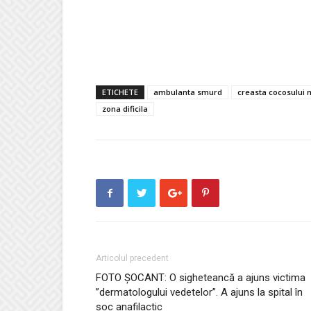
ETICHETE
ambulanta smurd
creasta cocosului
zona dificila
Articolul precedent
FOTO ȘOCANT: O sigheteancă a ajuns victima
”dermatologului vedetelor”. A ajuns la spital în
șoc anafilactic