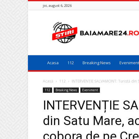
joi, august 6, 2026
Baia
Mare
24
Acasa
112
Breaking News
Evenimen
Acasă
112
INTERVENȚIE SALVAMONT: Turistă din S
112
Breaking News
Eveniment
INTERVENȚIE SA
din Satu Mare, a
cobora de pe Cr