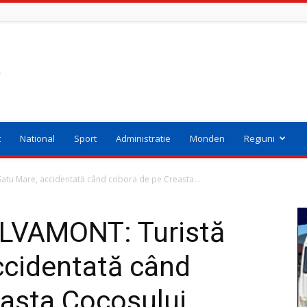
t
National
Sport
Administratie
Monden
Regiuni
atu Mare, accidentată când cobora de pe Creasta...
LVAMONT: Turistă
ccidentată când
easta Cocoșului