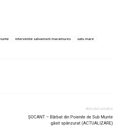
 munte
interventie salvamont maramures
satu mare
Articolul următor
ȘOCANT – Bărbat din Poienile de Sub Munte
găsit spânzurat (ACTUALIZARE)