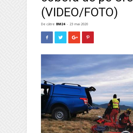
(VIDEO/FOTO)
De către
BM24
-
23 mai 2020