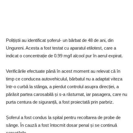
Polițiștii au identificat șoferul- un bărbat de 48 de ani, din
Ungureni. Acesta a fost testat cu aparatul etilotest, care a
indicat o concentrație de 0.99 mg/l alcool pur în aerul expirat.
Verificările efectuate până în acest moment au relevat că în
timp ce conducea autovehiculul, bărbatul nu a adaptat viteza
într-o curbă la stânga, a pierdut controlul asupra direcției, a
părăsit partea carosabilă și s-a răsturnat, iar pasagera, care nu
purta centura de siguranță, a fost proiectată prin parbriz.
Șoferul a fost condus la spital pentru recoltarea de probe de
sânge. În cauză a fost întocmit dosar penal și se continuă
cercetările.