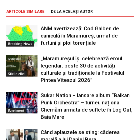
ARTICOLE SIMILARE
DE LA ACELAȘI AUTOR
ANM avertizează: Cod Galben de
caniculă în Maramureș, urmat de
furtuni și ploi torențiale
Breaking News
„Maramureșul își celebrează eroul
legendar: peste 30 de activități
culturale și tradiționale la Festivalul
Stirile zilei
Pintea Viteazul 2026”
Sukar Nation – lansare album “Balkan
Punk Orchestra” – turneu național
Chemăm armata de suflete în Log Out,
Eveniment
Baia Mare
Când aplauzele se sting: căderea
morală a lui Daniel Bera