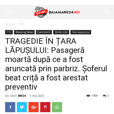
Acasă
112
112
Breaking News
Eveniment
Stirile zilei
Tara Lapusului
TRAGEDIE ÎN ȚARA
LĂPUȘULUI: Pasageră
moartă după ce a fost
aruncată prin parbriz. Șoferul
beat criță a fost arestat
preventiv
De către
BM24
-
3 mai 2020
1794
0