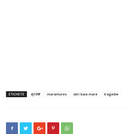
ETICHETE
dj109f
maramures
stiri baia mare
tragedie