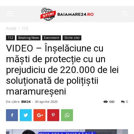
Acasă
112
112
Breaking News
Eveniment
Stirile zilei
VIDEO – Înșelăciune cu
măști de protecție cu un
prejudiciu de 220.000 de lei
soluționată de polițiștii
maramureșeni
De către
BM24
-
30 aprilie 2020
660
0