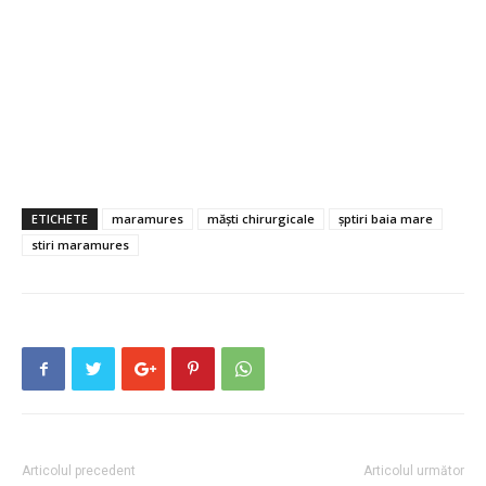
ETICHETE
maramures
măști chirurgicale
șptiri baia mare
stiri maramures
Articolul precedent
Articolul următor