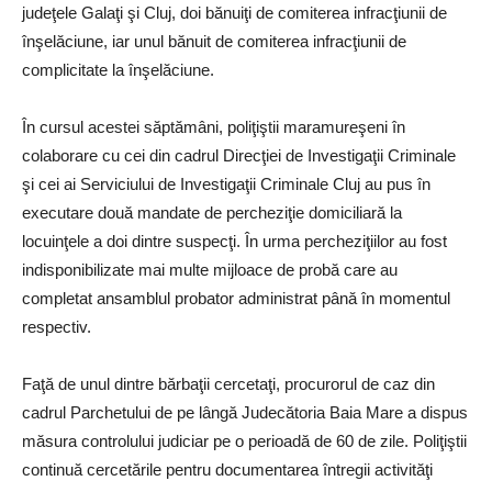
judeţele Galaţi şi Cluj, doi bănuiţi de comiterea infracţiunii de
înşelăciune, iar unul bănuit de comiterea infracţiunii de
complicitate la înşelăciune.
În cursul acestei săptămâni, poliţiştii maramureşeni în
colaborare cu cei din cadrul Direcţiei de Investigaţii Criminale
şi cei ai Serviciului de Investigaţii Criminale Cluj au pus în
executare două mandate de percheziţie domiciliară la
locuinţele a doi dintre suspecţi. În urma percheziţiilor au fost
indisponibilizate mai multe mijloace de probă care au
completat ansamblul probator administrat până în momentul
respectiv.
Faţă de unul dintre bărbaţii cercetaţi, procurorul de caz din
cadrul Parchetului de pe lângă Judecătoria Baia Mare a dispus
măsura controlului judiciar pe o perioadă de 60 de zile. Poliţiştii
continuă cercetările pentru documentarea întregii activităţi