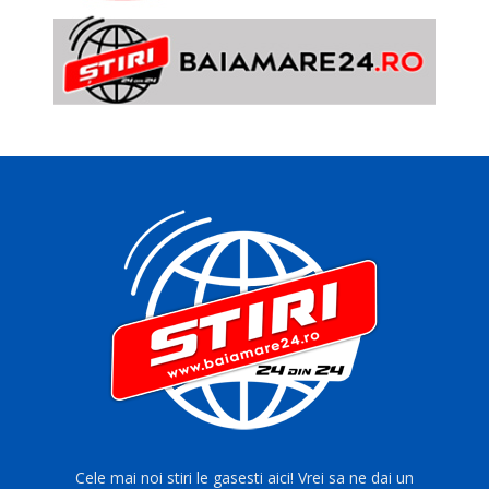
Cele mai noi stiri le gasesti aici! Vrei sa ne dai un