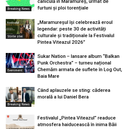
caniculă în Maramureș, urmat de
furtuni și ploi torențiale
Breaking News
„Maramureșul își celebrează eroul
legendar: peste 30 de activități
culturale și tradiționale la Festivalul
Stirile zilei
Pintea Viteazul 2026”
Sukar Nation – lansare album “Balkan
Punk Orchestra” – turneu național
Chemăm armata de suflete în Log Out,
Eveniment
Baia Mare
Când aplauzele se sting: căderea
morală a lui Daniel Bera
Breaking News
Festivalul „Pintea Viteazul” readuce
atmosfera haiducească în inima Băii