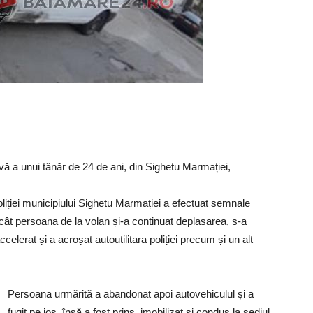
ivă a unui tânăr de 24 de ani, din Sighetu Marmației,
 Poliției municipiului Sighetu Marmației a efectuat semnale
cât persoana de la volan și-a continuat deplasarea, s-a
elerat și a acroșat autoutilitara poliției precum și un alt
Persoana urmărită a abandonat apoi autovehiculul și a
fugit pe jos, însă a fost prins, imobilizat și condus la sediul