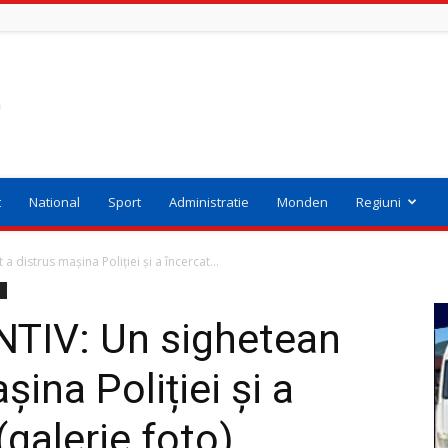
t
National
Sport
Administratie
Monden
Regiuni
distrus mașina Poliției și a încercat...
i
TIV: Un sighetean
șina Poliției și a
(galerie foto)