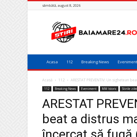
sâmbătă, august 8, 2026
Baia
Mare
24
Acasa
112
Breaking News
Evenimen
Acasă
112
ARESTAT PREVENTIV: Un sighetean beat a 
112
Breaking News
Eveniment
MM Istoric
Stirile zile
ARESTAT PREVEN
beat a distrus ma
încercat să fugă 