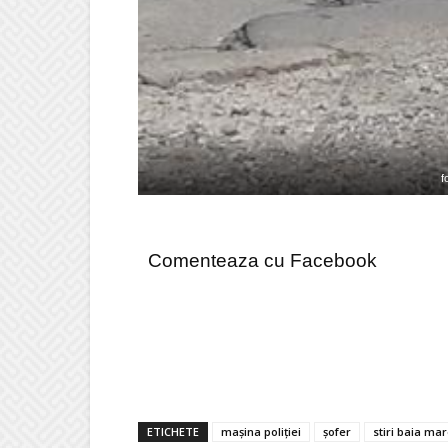
f
Comenteaza cu Facebook
ETICHETE
mașina poliției
șofer
stiri baia ma