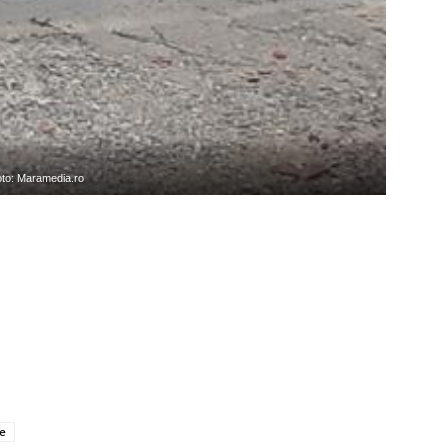
oto: Maramedia.ro
re