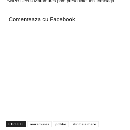
SNPR Decus Maramures prim presedinte, Ion Tomoiaga
Comenteaza cu Facebook
ETICHETE
maramures
polliție
stiri baia mare