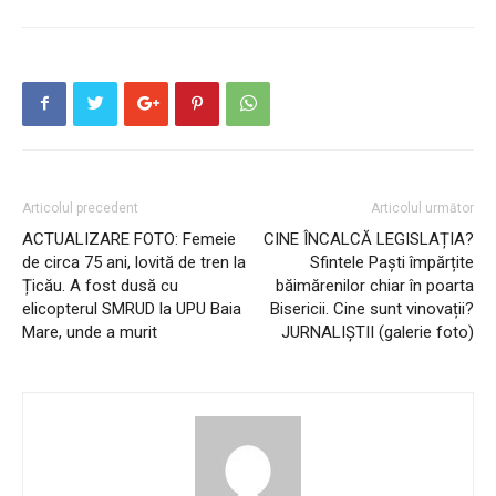
Articolul precedent
Articolul următor
ACTUALIZARE FOTO: Femeie
CINE ÎNCALCĂ LEGISLAȚIA?
de circa 75 ani, lovită de tren la
Sfintele Paști împărțite
Țicău. A fost dusă cu
băimărenilor chiar în poarta
elicopterul SMRUD la UPU Baia
Bisericii. Cine sunt vinovații?
Mare, unde a murit
JURNALIȘTII (galerie foto)