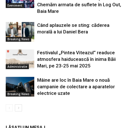
Chemăm armata de suflete în Log Out,
Eveniment
Baia Mare
Când aplauzele se sting: căderea
morală a lui Daniel Bera
Breaking News
Festivalul „Pintea Viteazul” readuce
atmosfera haiducească în inima Băii
Mari, pe 23-25 mai 2025
Administratie
Mâine are loc în Baia Mare o nouă
campanie de colectare a aparatelor
electrice uzate
Breaking News
LĂSAȚI UN MESAJ