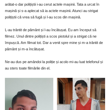
arătat-o dar polițiștii i-au cerut actele mașinii. Tata a urcat în
mașină și s-a aplecat să ia actele mașinii. Atunci au strigat
polițiștii că vrea să fugă și l-au scos din mașină.
L-au trântit de pământ și l-au încătușat. Eu am început să
filmez. Unul dintre polițiști a scos pistolul și a strigat că ne
împușcă. Am filmat tot. Dar a venit spre mine și m-a trântit de
pământ și m-a încătușat.
Ne-au dus pe amândoi la poliție și acolo mi-au luat telefonul și
au sters toate filmările din el.