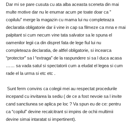
Dar mi se pare cusuta cu ata alba aceasta sceneta din mai
multe motive dar nu le enumar acum pe toate doar ca ”
copilulu” merge la magazin cu mama lui nu completeaza
declaratia obligatorie dar ii vine in cap sa filmeze ca mna e mai
palpitant si cum necum vine tata salvator sa le spuna el
oamenilor legii ca din dispret fata de lege fiul lui nu
completeaza declaratia, de altfel obligatorie, si incearca
“protector” sa l “extraga” de la raspundere si sa l duca acasa
…… sa vada satul si spectatorii cum a eludat el legea si cum
rade el la urma si etc etc .
Sunt ferm convins ca colegii mei au respectat procedurile
incepand cu invitarea la sediu ( de ce a fost nevoie sa l invite
cand sanctiunea se aplica pe loc ? Va spun eu de ce: pentru
ca “copilul” devine recalcitrant si impins de ochii multimii
devine simai intaratat si impertinent).