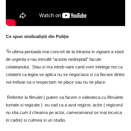
Ce spun sindicaliștii din Poliție
”În ultima perioada mai concret de la intrarea in vigoare a starii
de urgenta s=au inmultit “aceste nedreptati” facute
cetateanului. Stau si ma intreb oare cand vom intelege noi ca
cetateni ca legea se aplica nu se negociaza si ca fiecare dintre
noi trebuie sa o respectam ne place sau nu ne place.
Referitor la filmulet ( putem sa facem o videoteca cu filmulete
turnate si regizate ) eu vad ca a avut regizor, actor ( regizorul
nu stia cum il cheama pe actor, cameramanul se mai incurca
in cadre) si culmea si un studio.