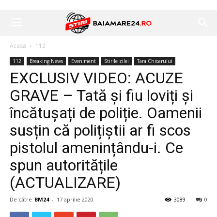
Acasă
112
112
Breaking News
Eveniment
Stirile zilei
Tara Chioarului
EXCLUSIV VIDEO: ACUZE
GRAVE – Tată și fiu loviți și
încătușați de poliție. Oamenii
susțin că polițiștii ar fi scos
pistolul amenințându-i. Ce
spun autoritățile
(ACTUALIZARE)
De către
BM24
-
17 aprilie 2020
3089
0