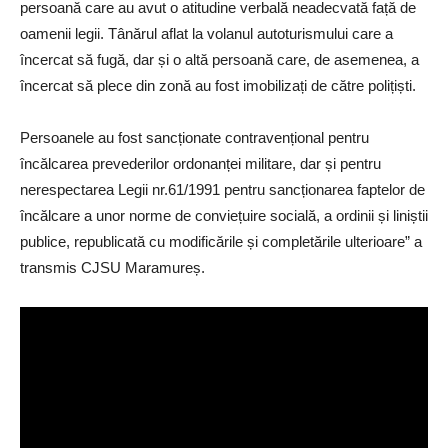
persoană care au avut o atitudine verbală neadecvată față de
oamenii legii. Tânărul aflat la volanul autoturismului care a
încercat să fugă, dar și o altă persoană care, de asemenea, a
încercat să plece din zonă au fost imobilizați de către polițiști.
Persoanele au fost sancționate contravențional pentru
încălcarea prevederilor ordonanței militare, dar și pentru
nerespectarea Legii nr.61/1991 pentru sancționarea faptelor de
încălcare a unor norme de conviețuire socială, a ordinii și liniștii
publice, republicată cu modificările și completările ulterioare” a
transmis CJSU Maramureș.