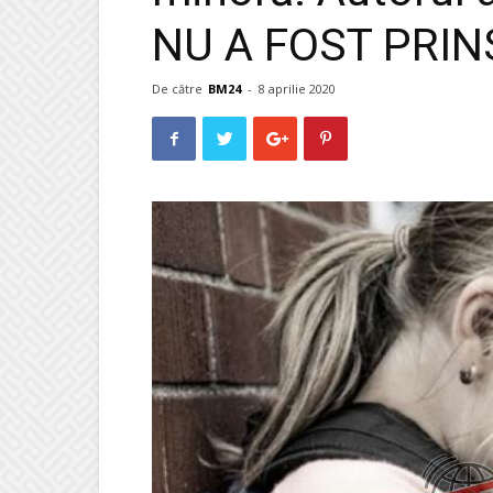
NU A FOST PRIN
De către
BM24
-
8 aprilie 2020