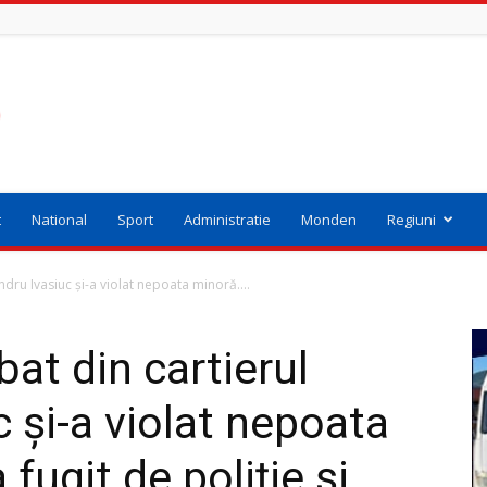
t
National
Sport
Administratie
Monden
Regiuni
dru Ivasiuc și-a violat nepoata minoră....
at din cartierul
 și-a violat nepoata
fugit de poliție și