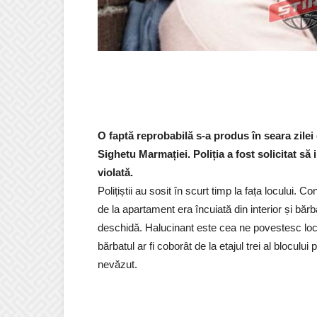
O faptă reprobabilă s-a produs în seara zilei d
Sighetu Marmației. Poliția a fost solicitat să
violată.
Polițiștii au sosit în scurt timp la fața locului. C
de la apartament era încuiată din interior și bărb
deschidă. Halucinant este cea ne povestesc locuit
bărbatul ar fi coborât de la etajul trei al blocului
nevăzut.