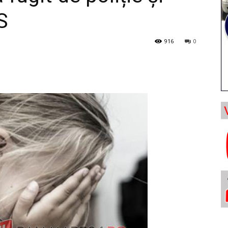
S
916
0