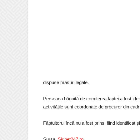
dispuse măsuri legale.
Persoana bănuită de comiterea faptei a fost iden
activitățile sunt coordonate de procuror din cad
Făptuitorul încă nu a fost prins, fiind identificat și
Sursa.
Sighet247.ro
.