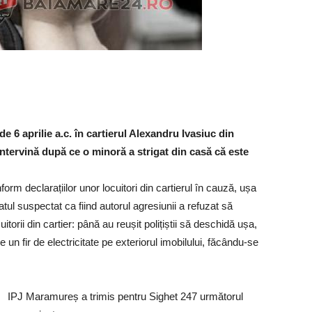
e 6 aprilie a.c. în cartierul Alexandru Ivasiuc din
 intervină după ce o minoră a strigat din casă că este
onform declarațiilor unor locuitori din cartierul în cauză, ușa
atul suspectat ca fiind autorul agresiunii a refuzat să
orii din cartier: până au reușit polițiștii să deschidă ușa,
 pe un fir de electricitate pe exteriorul imobilului, făcându-se
IPJ Maramureș a trimis pentru Sighet 247 următorul