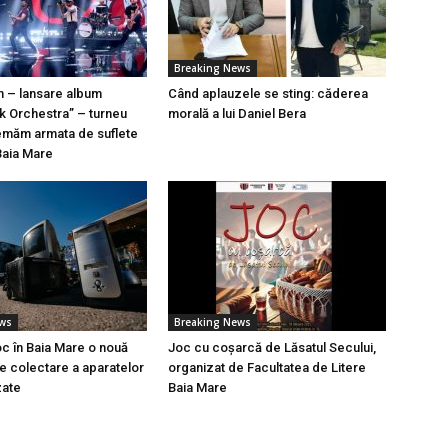
Breaking News
n – lansare album
Când aplauzele se sting: căderea
k Orchestra” – turneu
morală a lui Daniel Bera
emăm armata de suflete
Baia Mare
ews
Breaking News
oc în Baia Mare o nouă
Joc cu coșarcă de Lăsatul Secului,
 colectare a aparatelor
organizat de Facultatea de Litere
zate
Baia Mare