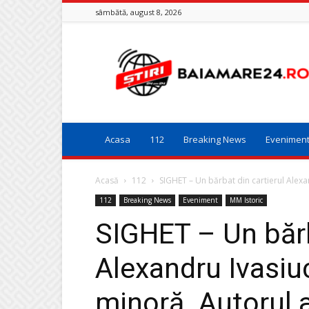
sâmbătă, august 8, 2026
Baia
Mare
24
Acasa
112
Breaking News
Evenimen
Acasă
112
SIGHET – Un bărbat din cartierul Alexan
112
Breaking News
Eveniment
MM Istoric
SIGHET – Un bărb
Alexandru Ivasiuc
minoră. Autorul a 