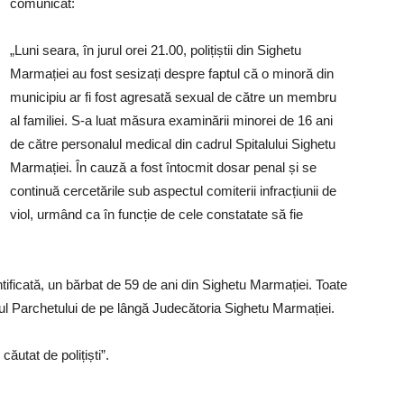
comunicat:
„Luni seara, în jurul orei 21.00, polițiștii din Sighetu
Marmației au fost sesizați despre faptul că o minoră din
municipiu ar fi fost agresată sexual de către un membru
al familiei. S-a luat măsura examinării minorei de 16 ani
de către personalul medical din cadrul Spitalului Sighetu
Marmației. În cauză a fost întocmit dosar penal și se
continuă cercetările sub aspectul comiterii infracțiunii de
viol, urmând ca în funcție de cele constatate să fie
tificată, un bărbat de 59 de ani din Sighetu Marmației. Toate
rul Parchetului de pe lângă Judecătoria Sighetu Marmației.
 căutat de polițiști”.