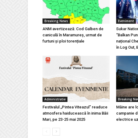
Breaking News
Eveniment
ANM avertizează: Cod Galben de
Sukar Natio
caniculă în Maramureș, urmat de
“Balkan Pun
furtuni și ploi torențiale
național Ch
în Log Out, 
Administratie
Breaking N
Festivalul „Pintea Viteazul” readuce
Mâine are l
atmosfera haiducească în inima Băii
campanie de
Mari, pe 23-25 mai 2025
electrice u