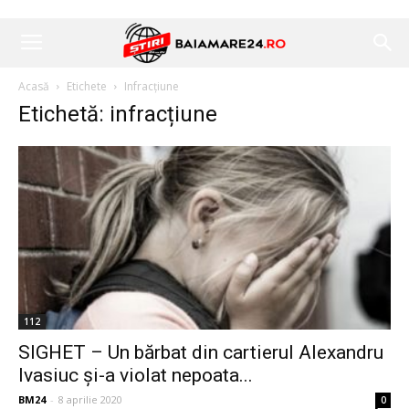
Acasă
Etichete
Infracțiune
Etichetă: infracțiune
112
SIGHET – Un bărbat din cartierul Alexandru
Ivasiuc și-a violat nepoata...
BM24
-
8 aprilie 2020
0