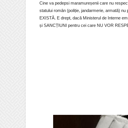
Cine va pedepsi maramureșenii care nu respect
statului român (poliție, jandarmerie, armată
EXISTĂ. E drept, dacă Ministerul de Interne emi
și SANCȚIUNI pentru cei care NU VOR RESPECT