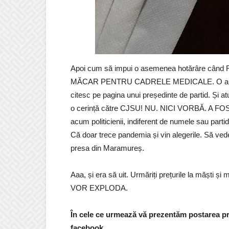
Apoi cum să impui o asemenea hotărâre c
MĂCAR PENTRU CADRELE MEDICALE. O aberație
citesc pe pagina unui președinte de partid. Și a
o cerință către CJSU! NU. NICI VORBĂ. A 
acum politicienii, indiferent de numele sau p
Că doar trece pandemia și vin alegerile. Să ve
presa din Maramureș.
Aaa, și era să uit. Urmăriți prețurile la măști ș
VOR EXPLODA.
În cele ce urmează vă prezentăm postarea p
facebook.