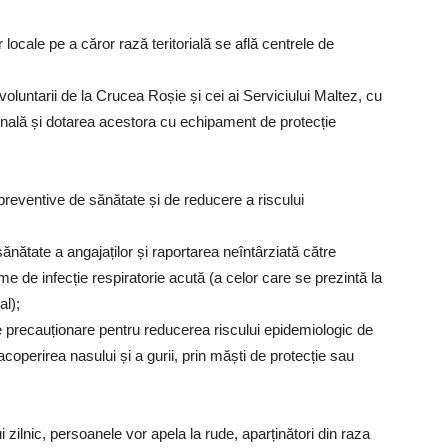
r locale pe a căror rază teritorială se află centrele de
voluntarii de la Crucea Roșie și cei ai Serviciului Maltez, cu
onală și dotarea acestora cu echipament de protecție
i preventive de sănătate și de reducere a riscului
sănătate a angajaților și raportarea neîntârziată către
e de infecție respiratorie acută (a celor care se prezintă la
al);
de precauționare pentru reducerea riscului epidemiologic de
operirea nasului și a gurii, prin măști de protecție sau
 zilnic, persoanele vor apela la rude, aparținători din raza