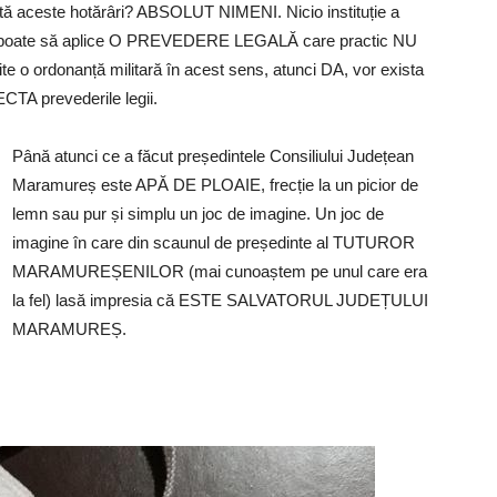
ă aceste hotărâri? ABSOLUT NIMENI. Nicio instituție a
) nu poate să aplice O PREVEDERE LEGALĂ care practic NU
te o ordonanță militară în acest sens, atunci DA, vor exista
A prevederile legii.
Până atunci ce a făcut președintele Consiliului Județean
Maramureș este APĂ DE PLOAIE, frecție la un picior de
lemn sau pur și simplu un joc de imagine. Un joc de
imagine în care din scaunul de președinte al TUTUROR
MARAMUREȘENILOR (mai cunoaștem pe unul care era
la fel) lasă impresia că ESTE SALVATORUL JUDEȚULUI
MARAMUREȘ.