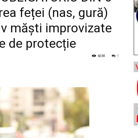
ea feței (nas, gură)
iv măști improvizate
e de protecție
6038
1