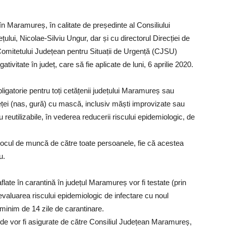
n Maramureș, în calitate de președinte al Consiliului
ului, Nicolae-Silviu Ungur, dar și cu directorul Direcției de
Comitetului Județean pentru Situații de Urgență (CJSU)
tivitate în județ, care să fie aplicate de luni, 6 aprilie 2020.
ligatorie pentru toți cetățenii județului Maramureș sau
feței (nas, gură) cu mască, inclusiv măști improvizate sau
u reutilizabile, în vederea reducerii riscului epidemiologic, de
a locul de muncă de către toate persoanele, fie că acestea
u.
flate în carantină în județul Maramureș vor fi testate (prin
evaluarea riscului epidemiologic de infectare cu noul
minim de 14 zile de carantinare.
pide vor fi asigurate de către Consiliul Județean Maramureș,