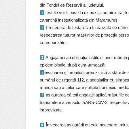
din Fondul de Rezervă al județului.
Testele vor fi puse la dispoziția administrațiilo
carantină instituționalizată din Maramureș.
Procedura de testare va fi realizată de către 
respectarea tuturor măsurilor de protecție pers
corespunzător.
Angajatorii au obligația instituirii unor măsur
epidemiologic, după cum urmează:
evaluarea și monitorizarea zilnică a stării de 
numărul de urgență 112, a angajaților cu simptom
muncă sau a celor care solicită concediu medic
asigurarea că toți angajații aplică măsurile 
transmitere a virusului SARS-C0V-2, respectiv ac
improvizate.
În vederea asigurării cu cele necesare traiului