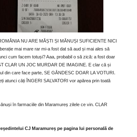
ând ROMÂNIA NU ARE MĂȘTI ȘI MĂNUȘI SUFICIENTE NICI
 mai mare rar mi-a fost dat să aud și mai ales să
tunci cum facem totuși? Aaa, probabil o să zică: a fost doar
FOST CLAR UN JOC MURDAR DE IMAGINE. E clar că și
artidul din care face parte, SE GÂNDESC DOAR LA VOTURI.
deți atunci câți ÎNGERI SALVATORI vor apărea prin toată
i mănuși în farmaciile din Maramureș zilele ce vin. CLAR
reședintelui CJ Maramureș pe pagina lui personală de