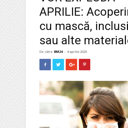
APRILIE: Acoperir
cu mască, inclus
sau alte material
De către
BM24
-
4 aprilie 2020