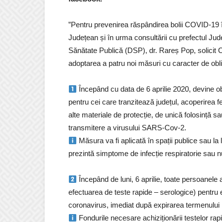
”Pentru prevenirea răspândirea bolii COVID-19 î
Județean și în urma consultării cu prefectul Județ
Sănătate Publică (DSP), dr. Rareș Pop, solicit 
adoptarea a patru noi măsuri cu caracter de obliga
Începând cu data de 6 aprilie 2020, devine ob
pentru cei care tranzitează județul, acoperirea 
alte materiale de protecție, de unică folosință sa
transmitere a virusului SARS-Cov-2.
Măsura va fi aplicată în spații publice sau l
prezintă simptome de infecție respiratorie sau n
Începând de luni, 6 aprilie, toate persoanele a
efectuarea de teste rapide – serologice) pentru 
coronavirus, imediat după expirarea termenului 
Fondurile necesare achiziționării testelor ra