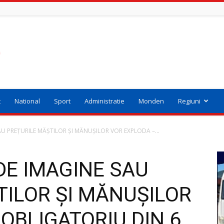
t
National
Sport
Administratie
Monden
Regiuni
SAU PREȚURILE MĂȘTILOR ȘI MĂNUȘILOR VOR EXPLODA –...
DE IMAGINE SAU
TILOR ȘI MĂNUȘILOR
OBLIGATORIU DIN 6