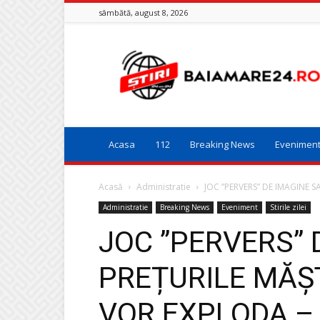
sâmbătă, august 8, 2026
Baia
Mare
24
Acasa
112
Breaking News
Evenimen
Acasă
Administratie
JOC ”PERVERS” DE IMAGINE 
Administratie
Breaking News
Eveniment
Stirile zilei
JOC ”PERVERS” 
PREȚURILE MĂȘ
VOR EXPLODA – 