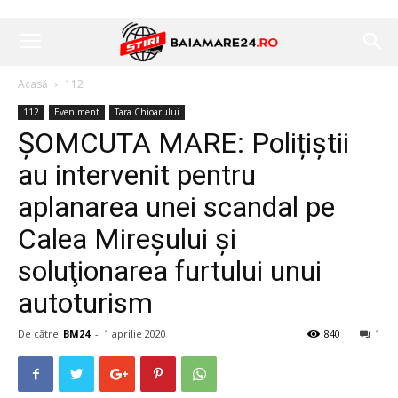
Acasă
112
112
Eveniment
Tara Chioarului
ȘOMCUTA MARE: Polițiștii
au intervenit pentru
aplanarea unei scandal pe
Calea Mireșului şi
soluţionarea furtului unui
autoturism
De către
BM24
-
1 aprilie 2020
840
1