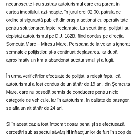
necunoscute i-au sustras autoturismul care era parcat în
curtea imobilului, azi-noapte, în jurul orei 02.00, patrula de
ordine și siguranță publică din oraş a acționat cu operativitate
pentru soluționarea faptei reclamate. La scurt timp, polițiștii au
depistat autoturismul pe D.J. 182B, fiind condus pe direcția
Șomcuta Mare – Mireșu Mare. Persoana de la volan a ignorat
semnalele polițiștilor, și-a continuat deplasarea, iar după
aproximativ un km a abandonat autoturismul și a fugit.
În urma verificărilor efectuate de polițiști a reieșit faptul că
autoturismul a fost condus de un tânăr de 19 ani, din Şomcuta
Mare, care nu posedă permis de conducere pentru nicio
categorie de vehicule, iar în autoturism, în calitate de pasager,
se afla un alt tânăr de 24 ani.
Şi în acest caz a fost întocmit dosar penal și se efectuează
cercetări sub aspectul săvârșirii infracţiunilor de furt în scop de