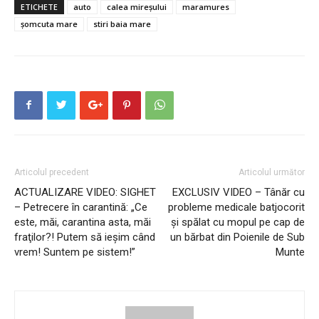
ETICHETE
auto
calea mireșului
maramures
șomcuta mare
stiri baia mare
Articolul precedent
Articolul următor
ACTUALIZARE VIDEO: SIGHET
EXCLUSIV VIDEO – Tânăr cu
– Petrecere în carantină: „Ce
probleme medicale batjocorit
este, măi, carantina asta, măi
și spălat cu mopul pe cap de
fraţilor?! Putem să ieșim când
un bărbat din Poienile de Sub
vrem! Suntem pe sistem!”
Munte