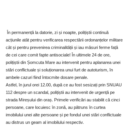
În permanență la datorie, zi și noapte, polițiștii continuă
acțiunile atât pentru verificarea respectării ordonanțelor militare
cât și pentru prevenirea criminalității și iau măsuri ferme față
de cei care comit fapte antisociale! În ultimele 24 de ore,
polițiștii din Șomcuta Mare au intervenit pentru aplanarea unei
stări conflictuale și soluționarea unui furt de autoturism, în
ambele cazuri fiind întocmite dosare penale.
Astfel, în jurul orei 12.00, după ce au fost sesizați prin SNUAU
112 despre un scandal, polițiștii au intervenit de urgență pe
strada Mireșului din oraș. Primele verificări au stabilit că cinci
persoane, care locuiesc în zonă, au pătruns în curtea
imobilului unei alte persoane și pe fondul unei stări conflictuale
au distrus un geam al imobilului respectiv.