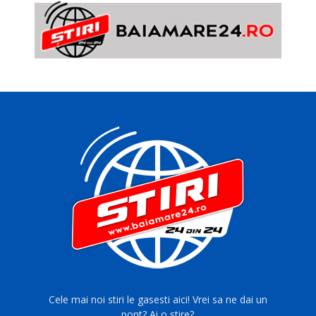
Cele mai noi stiri le gasesti aici! Vrei sa ne dai un
pont? Ai o stire?