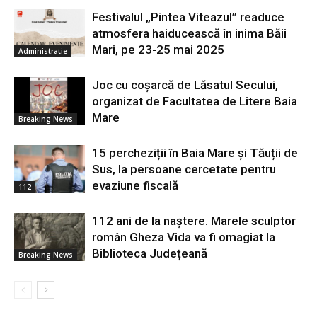
Festivalul „Pintea Viteazul” readuce
atmosfera haiducească în inima Băii
Mari, pe 23-25 mai 2025
Administratie
Joc cu coșarcă de Lăsatul Secului,
organizat de Facultatea de Litere Baia
Mare
Breaking News
15 percheziții în Baia Mare și Tăuții de
Sus, la persoane cercetate pentru
evaziune fiscală
112
112 ani de la naștere. Marele sculptor
român Gheza Vida va fi omagiat la
Biblioteca Județeană
Breaking News