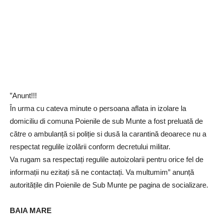
”Anunt!!!
În urma cu cateva minute o persoana aflata in izolare la
domiciliu di comuna Poienile de sub Munte a fost preluată de
către o ambulanță si poliție si dusă la carantină deoarece nu a
respectat regulile izolării conform decretului militar.
Va rugam sa respectați regulile autoizolarii pentru orice fel de
informații nu ezitați să ne contactați. Va multumim” anunță
autoritățile din Poienile de Sub Munte pe pagina de socializare.
BAIA MARE