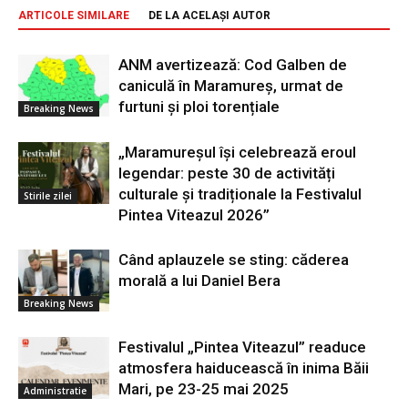
ARTICOLE SIMILARE
DE LA ACELAȘI AUTOR
ANM avertizează: Cod Galben de
caniculă în Maramureș, urmat de
furtuni și ploi torențiale
Breaking News
„Maramureșul își celebrează eroul
legendar: peste 30 de activități
culturale și tradiționale la Festivalul
Stirile zilei
Pintea Viteazul 2026”
Când aplauzele se sting: căderea
morală a lui Daniel Bera
Breaking News
Festivalul „Pintea Viteazul” readuce
atmosfera haiducească în inima Băii
Mari, pe 23-25 mai 2025
Administratie