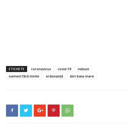
ETICHETE
coronavirus
covid-19
nebuni
oameni fără minte
ordonanță
stiri baia mare