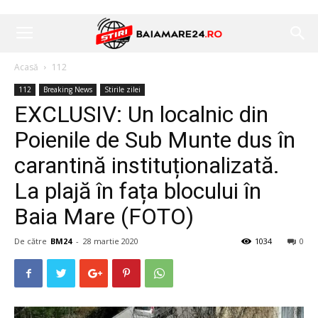
Acasă
112
112
Breaking News
Stirile zilei
EXCLUSIV: Un localnic din
Poienile de Sub Munte dus în
carantină instituționalizată.
La plajă în fața blocului în
Baia Mare (FOTO)
De către
BM24
-
28 martie 2020
1034
0