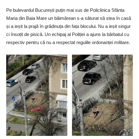
Pe bulevardul București puțin mai sus de Policlinica Sfânta
Maria din Baia Mare un băimărean s-a săturat să stea în casă
și a ieșit la prajă în grădinuța din fața blocului. Nu a ieșit singur
ci însoțit de pisică. Un echipaj al Poliției a ajuns la bărbatul cu
respectiv pentru că nu a respectat regulile ordonanței militare.