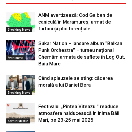
ANM avertizează: Cod Galben de
caniculă în Maramureș, urmat de
furtuni și ploi torențiale
Breaking News
Sukar Nation – lansare album “Balkan
Punk Orchestra” – turneu național
Chemăm armata de suflete în Log Out,
Eveniment
Baia Mare
Când aplauzele se sting: căderea
morală a lui Daniel Bera
Breaking News
Festivalul „Pintea Viteazul” readuce
atmosfera haiducească în inima Băii
Mari, pe 23-25 mai 2025
Administratie