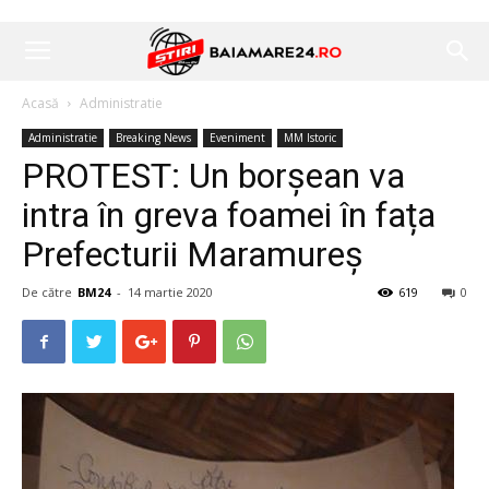
Acasă
Administratie
Administratie
Breaking News
Eveniment
MM Istoric
PROTEST: Un borșean va
intra în greva foamei în fața
Prefecturii Maramureș
De către
BM24
-
14 martie 2020
619
0