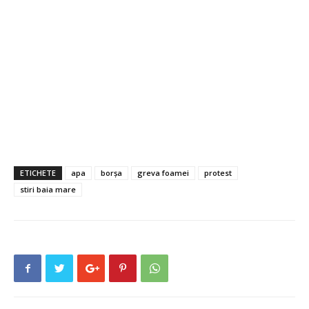
ETICHETE
apa
borșa
greva foamei
protest
stiri baia mare