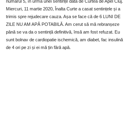
numărul 5, în urma unei sentințe dată de Curtea de Apel Cluj.
Miercuri, 11 martie 2020, Înalta Curte a casat sentințele și a
trimis spre rejudecare cauza. Așa se face că de 6 LUNI DE
ZILE NU AM APĂ POTABILĂ. Am cerut să mă rebranșeze
până se va da o sentință definitivă, însă am fost refuzat. Eu
sunt bolnav de cardiopatie ischemică, am diabet, fac insulină
de 4 ori pe zi și ei mă țin fără apă.