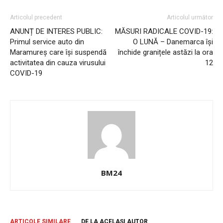
Articolul precedent
Articolul următor
ANUNȚ DE INTERES PUBLIC:
MĂSURI RADICALE COVID-19:
Primul service auto din
O LUNĂ – Danemarca își
Maramureș care își suspendă
închide granițele astăzi la ora
activitatea din cauza virusului
12
COVID-19
BM24
ARTICOLE SIMILARE
DE LA ACELAȘI AUTOR