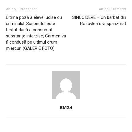
Articolul precedent
Articolul următor
Ultima poză a elevei ucise cu
SINUCIDERE – Un bărbat din
criminalul: Suspectul este
Rozavlea s-a spânzurat
testat dacă a consumat
substanțe interzise; Carmen va
fi condusă pe ultimul drum
miercuri (GALERIE FOTO)
BM24