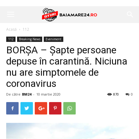
Acasă
112
112
Breaking News
Eveniment
BORȘA – Șapte persoane
depuse în carantină. Niciuna
nu are simptomele de
coronavirus
De către
BM24
-
10 martie 2020
870
0