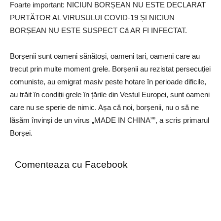
Foarte important: NICIUN BORȘEAN NU ESTE DECLARAT
PURTĂTOR AL VIRUSULUI COVID-19 ȘI NICIUN
BORȘEAN NU ESTE SUSPECT Că AR FI INFECTAT.
Borșenii sunt oameni sănătoși, oameni tari, oameni care au
trecut prin multe moment grele. Borșenii au rezistat persecuției
comuniste, au emigrat masiv peste hotare în perioade dificile,
au trăit în condiții grele în țările din Vestul Europei, sunt oameni
care nu se sperie de nimic. Așa că noi, borșenii, nu o să ne
lăsăm învinși de un virus „MADE IN CHINA””, a scris primarul
Borșei.
Comenteaza cu Facebook