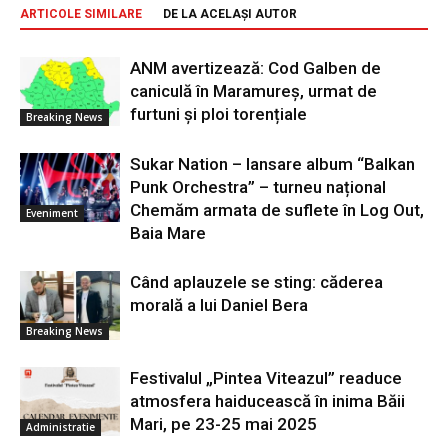
ARTICOLE SIMILARE
DE LA ACELAȘI AUTOR
ANM avertizează: Cod Galben de
caniculă în Maramureș, urmat de
furtuni și ploi torențiale
Breaking News
Sukar Nation – lansare album “Balkan
Punk Orchestra” – turneu național
Chemăm armata de suflete în Log Out,
Eveniment
Baia Mare
Când aplauzele se sting: căderea
morală a lui Daniel Bera
Breaking News
Festivalul „Pintea Viteazul” readuce
atmosfera haiducească în inima Băii
Mari, pe 23-25 mai 2025
Administratie