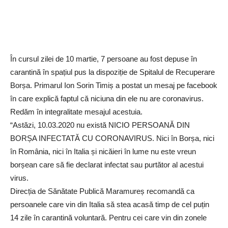
În cursul zilei de 10 martie, 7 persoane au fost depuse în
carantină în spațiul pus la dispoziție de Spitalul de Recuperare
Borșa. Primarul Ion Sorin Timiș a postat un mesaj pe facebook
în care explică faptul că niciuna din ele nu are coronavirus.
Redăm în integralitate mesajul acestuia.
“Astăzi, 10.03.2020 nu există NICIO PERSOANĂ DIN
BORȘA INFECTATĂ CU CORONAVIRUS. Nici în Borșa, nici
în România, nici în Italia și nicăieri în lume nu este vreun
borșean care să fie declarat infectat sau purtător al acestui
virus.
Direcția de Sănătate Publică Maramureș recomandă ca
persoanele care vin din Italia să stea acasă timp de cel puțin
14 zile în carantină voluntară. Pentru cei care vin din zonele