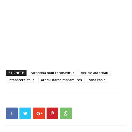
ETICHETE
carantina noul coronavirus
decizie autoritati
intoarcere italia
orasul borsa maramures
zona rosie