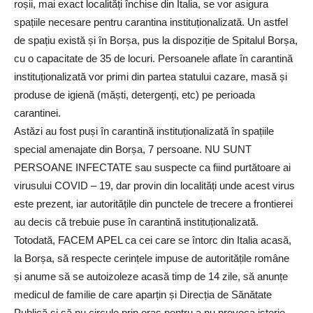
roșii, mai exact localități închise din Italia, se vor asigura
spațiile necesare pentru carantina instituționalizată. Un astfel
de spațiu există și în Borșa, pus la dispoziție de Spitalul Borșa,
cu o capacitate de 35 de locuri. Persoanele aflate în carantină
instituționalizată vor primi din partea statului cazare, masă și
produse de igienă (măști, detergenți, etc) pe perioada
carantinei.
Astăzi au fost puși în carantină instituționalizată în spațiile
special amenajate din Borșa, 7 persoane. NU SUNT
PERSOANE INFECTATE sau suspecte ca fiind purtătoare ai
virusului COVID – 19, dar provin din localități unde acest virus
este prezent, iar autoritățile din punctele de trecere a frontierei
au decis că trebuie puse în carantină instituționalizată.
Totodată, FACEM APEL ca cei care se întorc din Italia acasă,
la Borșa, să respecte cerințele impuse de autoritățile române
și anume să se autoizoleze acasă timp de 14 zile, să anunțe
medicul de familie de care aparțin și Direcția de Sănătate
Publică și să nu circule prin oraș pentru a nu provoca isterie.