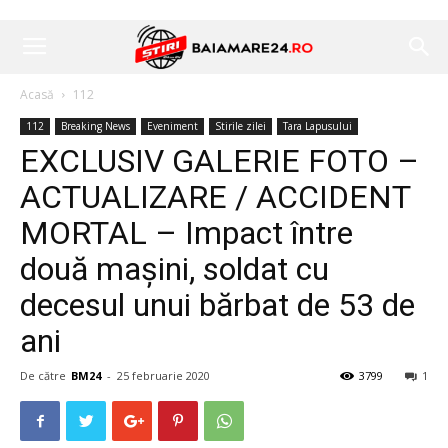
Acasă
112
112
Breaking News
Eveniment
Stirile zilei
Tara Lapusului
EXCLUSIV GALERIE FOTO –
ACTUALIZARE / ACCIDENT
MORTAL – Impact între
două mașini, soldat cu
decesul unui bărbat de 53 de
ani
De către
BM24
-
25 februarie 2020
3799
1