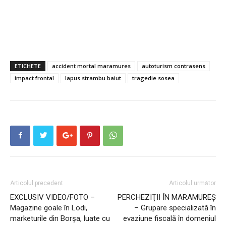
ETICHETE
accident mortal maramures
autoturism contrasens
impact frontal
lapus strambu baiut
tragedie sosea
Articolul precedent
Articolul următor
EXCLUSIV VIDEO/FOTO –
PERCHEZIŢII ÎN MARAMUREŞ
Magazine goale în Lodi,
– Grupare specializată în
marketurile din Borșa, luate cu
evaziune fiscală în domeniul