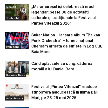
„Maramureșul își celebrează eroul
legendar: peste 30 de activități
culturale și tradiționale la Festivalul
Stirile zilei
Pintea Viteazul 2026”
Sukar Nation – lansare album “Balkan
Punk Orchestra” – turneu național
Chemăm armata de suflete în Log Out,
Eveniment
Baia Mare
Când aplauzele se sting: căderea
morală a lui Daniel Bera
Breaking News
Festivalul „Pintea Viteazul” readuce
atmosfera haiducească în inima Băii
Mari, pe 23-25 mai 2025
Administratie