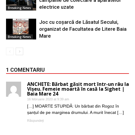
campanie de colectare a aparatelor
electrice uzate
Breaking News
Joc cu coșarcă de Lăsatul Secului,
organizat de Facultatea de Litere Baia
Mare
Breaking News
1 COMENTARIU
ANCHETE: Bărbat găsit mort într-un râu la
Vișeu. Femeie moartă în casă la Sighet |
Baia Mare 24
16 februarie 2020 at 9:39 am
[…] MOARTE STUPIDĂ: Un bărbat din Rogoz în
șanțul de pe marginea drumului. A murit înecat […]
Răspundeți