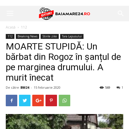
Acasă
112
112
Breaking News
Stirile zilei
Tara Lapusului
MOARTE STUPIDĂ: Un
bărbat din Rogoz în șanțul de
pe marginea drumului. A
murit înecat
De către
BM24
-
15 februarie 2020
569
1