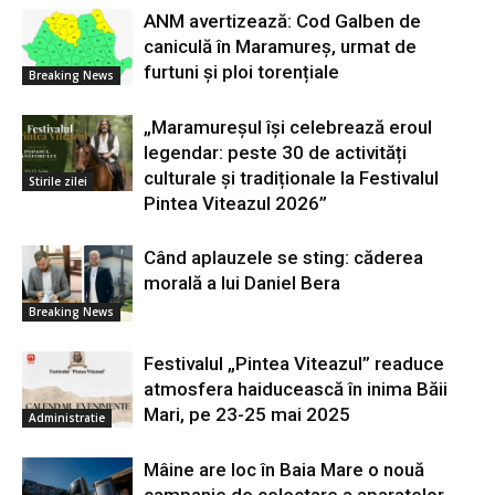
ANM avertizează: Cod Galben de
caniculă în Maramureș, urmat de
furtuni și ploi torențiale
Breaking News
„Maramureșul își celebrează eroul
legendar: peste 30 de activități
culturale și tradiționale la Festivalul
Stirile zilei
Pintea Viteazul 2026”
Când aplauzele se sting: căderea
morală a lui Daniel Bera
Breaking News
Festivalul „Pintea Viteazul” readuce
atmosfera haiducească în inima Băii
Mari, pe 23-25 mai 2025
Administratie
Mâine are loc în Baia Mare o nouă