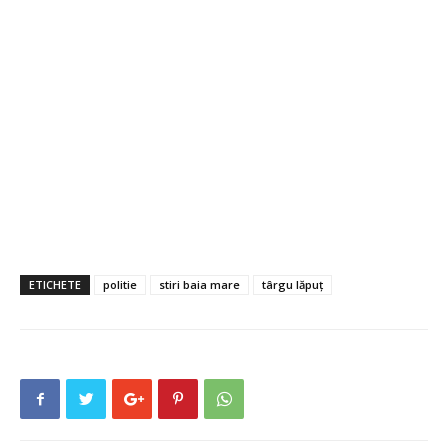
ETICHETE
politie
stiri baia mare
târgu lăpuț