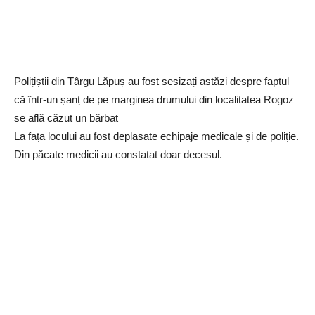
Polițiștii din Târgu Lăpuș au fost sesizați astăzi despre faptul
că într-un șanț de pe marginea drumului din localitatea Rogoz
se află căzut un bărbat
La fața locului au fost deplasate echipaje medicale și de poliție.
Din păcate medicii au constatat doar decesul.