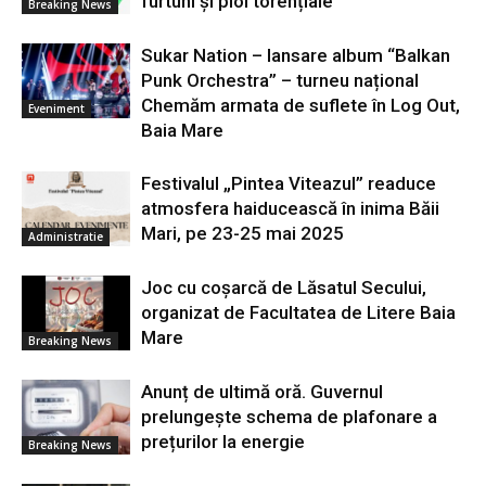
furtuni și ploi torențiale
Breaking News
Sukar Nation – lansare album “Balkan
Punk Orchestra” – turneu național
Chemăm armata de suflete în Log Out,
Eveniment
Baia Mare
Festivalul „Pintea Viteazul” readuce
atmosfera haiducească în inima Băii
Mari, pe 23-25 mai 2025
Administratie
Joc cu coșarcă de Lăsatul Secului,
organizat de Facultatea de Litere Baia
Mare
Breaking News
Anunț de ultimă oră. Guvernul
prelungește schema de plafonare a
prețurilor la energie
Breaking News