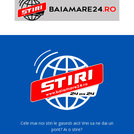
Cele mai noi stiri le gasesti aici! Vrei sa ne dai un
pont? Ai o stire?