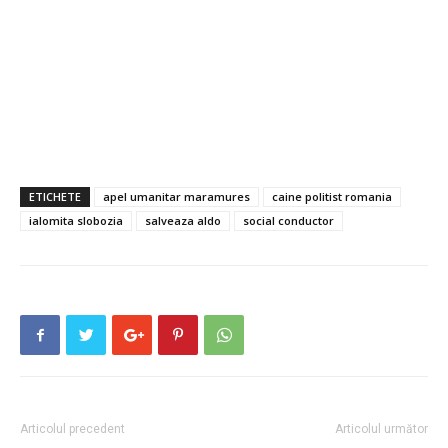
ETICHETE
apel umanitar maramures
caine politist romania
ialomita slobozia
salveaza aldo
social conductor
Articolul precedent
Articolul următor