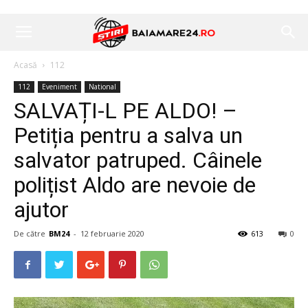
Acasă
112
112
Eveniment
National
SALVAȚI-L PE ALDO! –
Petiția pentru a salva un
salvator patruped. Câinele
polițist Aldo are nevoie de
ajutor
De către
BM24
-
12 februarie 2020
613
0