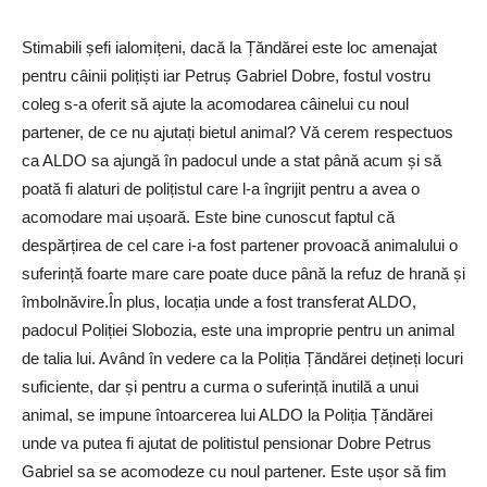
Stimabili șefi ialomițeni, dacă la Țăndărei este loc amenajat
pentru câinii polițiști iar Petruș Gabriel Dobre, fostul vostru
coleg s-a oferit să ajute la acomodarea câinelui cu noul
partener, de ce nu ajutați bietul animal? Vă cerem respectuos
ca ALDO sa ajungă în padocul unde a stat până acum și să
poată fi alaturi de polițistul care l-a îngrijit pentru a avea o
acomodare mai ușoară. Este bine cunoscut faptul că
despărțirea de cel care i-a fost partener provoacă animalului o
suferință foarte mare care poate duce până la refuz de hrană și
îmbolnăvire.În plus, locația unde a fost transferat ALDO,
padocul Poliției Slobozia, este una improprie pentru un animal
de talia lui. Având în vedere ca la Poliția Țăndărei dețineți locuri
suficiente, dar și pentru a curma o suferință inutilă a unui
animal, se impune întoarcerea lui ALDO la Poliția Țăndărei
unde va putea fi ajutat de politistul pensionar Dobre Petrus
Gabriel sa se acomodeze cu noul partener. Este ușor să fim