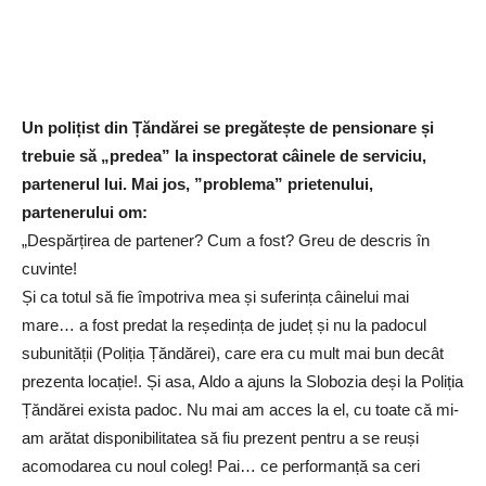
Un polițist din Țăndărei se pregătește de pensionare și
trebuie să „predea” la inspectorat câinele de serviciu,
partenerul lui. Mai jos, ”problema” prietenului,
partenerului om:
„Despărțirea de partener? Cum a fost? Greu de descris în
cuvinte!
Și ca totul să fie împotriva mea și suferința câinelui mai
mare… a fost predat la reședința de județ și nu la padocul
subunității (Poliția Țăndărei), care era cu mult mai bun decât
prezenta locație!. Și asa, Aldo a ajuns la Slobozia deși la Poliția
Țăndărei exista padoc. Nu mai am acces la el, cu toate că mi-
am arătat disponibilitatea să fiu prezent pentru a se reuși
acomodarea cu noul coleg! Pai… ce performanță sa ceri