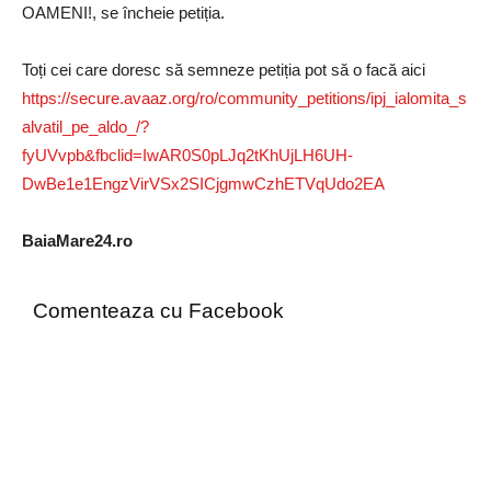
OAMENI!, se încheie petiția.
Toți cei care doresc să semneze petiția pot să o facă aici
https://secure.avaaz.org/ro/community_petitions/ipj_ialomita_s
alvatil_pe_aldo_/?
fyUVvpb&fbclid=IwAR0S0pLJq2tKhUjLH6UH-
DwBe1e1EngzVirVSx2SICjgmwCzhETVqUdo2EA
BaiaMare24.ro
Comenteaza cu Facebook