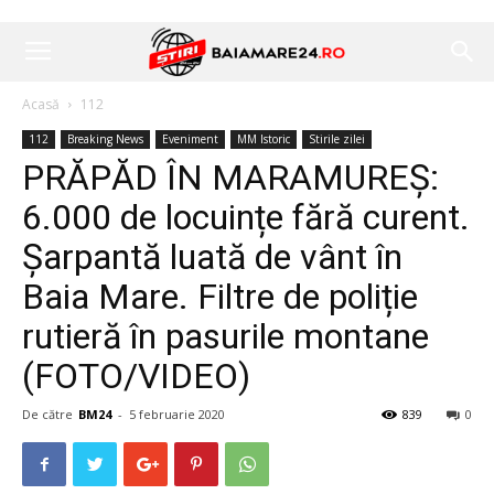
Acasă
112
112
Breaking News
Eveniment
MM Istoric
Stirile zilei
PRĂPĂD ÎN MARAMUREȘ:
6.000 de locuințe fără curent.
Șarpantă luată de vânt în
Baia Mare. Filtre de poliție
rutieră în pasurile montane
(FOTO/VIDEO)
De către
BM24
-
5 februarie 2020
839
0