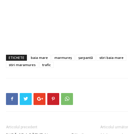
ETICHETE
baia mare
marmureș
șarpantă
stiri baia mare
stiri maramures
trafic
Articolul precedent
Articolul următor