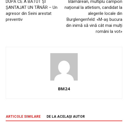
DUPĂ CE A BĂTUT ȘI
Băimărean, multiplu campion
ȘANTAJAT UN TÂNĂR – Un
național la atletism, candidat la
agresor din Seini arestat
alegerile locale din
preventiv
Burglengenfeld: «M-aș bucura
din inimă să vină cât mai mulți
români la vot»
BM24
ARTICOLE SIMILARE
DE LA ACELAȘI AUTOR