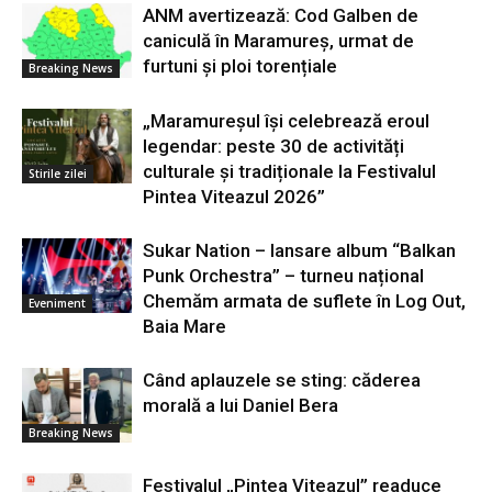
ANM avertizează: Cod Galben de
caniculă în Maramureș, urmat de
furtuni și ploi torențiale
Breaking News
„Maramureșul își celebrează eroul
legendar: peste 30 de activități
culturale și tradiționale la Festivalul
Stirile zilei
Pintea Viteazul 2026”
Sukar Nation – lansare album “Balkan
Punk Orchestra” – turneu național
Chemăm armata de suflete în Log Out,
Eveniment
Baia Mare
Când aplauzele se sting: căderea
morală a lui Daniel Bera
Breaking News
Festivalul „Pintea Viteazul” readuce