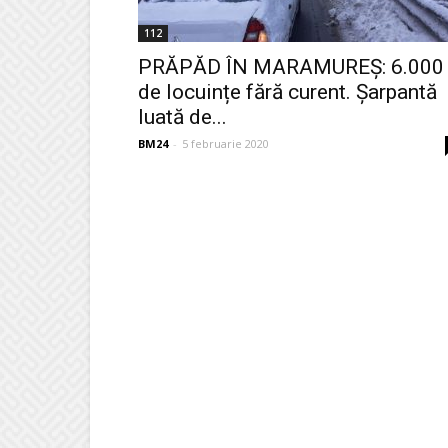
112
PRĂPĂD ÎN MARAMUREȘ: 6.000
de locuințe fără curent. Șarpantă
luată de...
BM24
-
5 februarie 2020