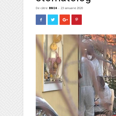
De către
BM24
-
23 ianuarie 2020