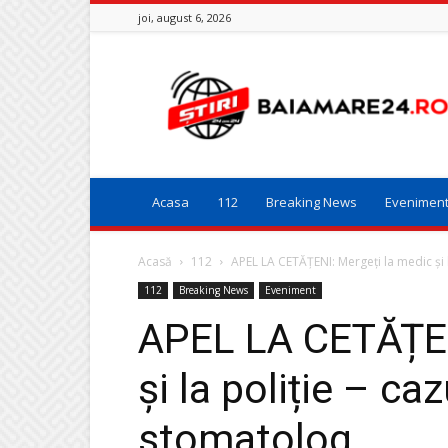
joi, august 6, 2026
Baia
Mare
24
Acasa
112
Breaking News
Evenimen
Acasă
112
APEL LA CETĂȚENI: Mergeți la medic și la 
112
Breaking News
Eveniment
APEL LA CETĂȚEN
și la poliție – ca
stomatolog