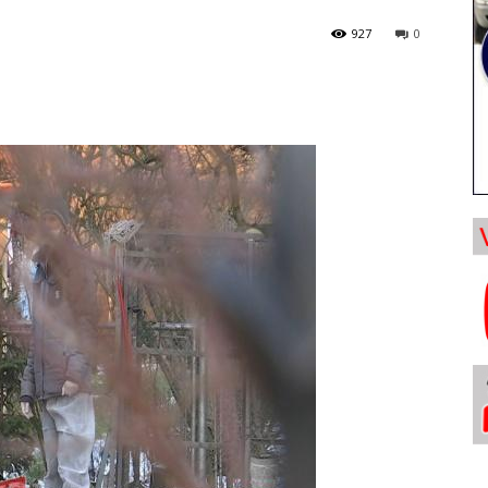
927
0