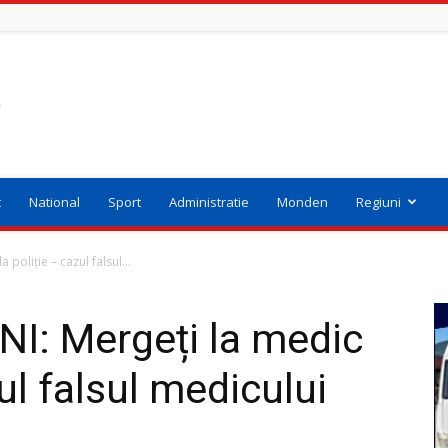
t
National
Sport
Administratie
Monden
Regiuni
poliție – cazul falsul...
I: Mergeți la medic
zul falsul medicului