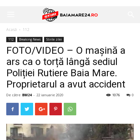
Acasă
112
112
Breaking News
Stirile zilei
FOTO/VIDEO – O mașină a
ars ca o torță lângă sediul
Poliției Rutiere Baia Mare.
Proprietarul a avut accident
De către
BM24
-
22 ianuarie 2020
1076
0