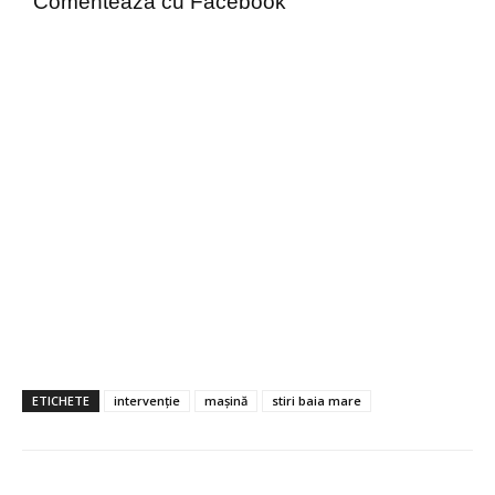
Comenteaza cu Facebook
ETICHETE
intervenție
mașină
stiri baia mare