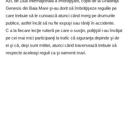
Azi, de Ziua Internaţională a Îmbrăţişării, copiii de la Grădiniţa
Genesis din Baia Mare şi-au dorit să îmbrăţişeze regulile pe
care trebuie să le cunoască atunci când merg pe drumurile
publice, astfel încât să nu fie expuşi sau răniţi în accidente.
C a la fiecare lecţie rutieră pe care o susţin, poliţiştii i-au învăţat
pe cei mai mici participanţi la trafic că siguranţa depinde şi de
ei şi că, deşi sunt mititei, atunci când traversează trebuie să
respecte aceleaşi reguli ca şi oamenii mari.