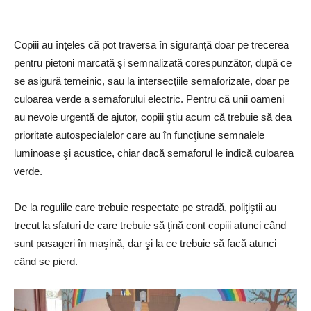
Copiii au înţeles că pot traversa în siguranţă doar pe trecerea
pentru pietoni marcată şi semnalizată corespunzător, după ce
se asigură temeinic, sau la intersecţiile semaforizate, doar pe
culoarea verde a semaforului electric. Pentru că unii oameni
au nevoie urgentă de ajutor, copiii ştiu acum că trebuie să dea
prioritate autospecialelor care au în funcţiune semnalele
luminoase şi acustice, chiar dacă semaforul le indică culoarea
verde.
De la regulile care trebuie respectate pe stradă, poliţiştii au
trecut la sfaturi de care trebuie să ţină cont copiii atunci când
sunt pasageri în maşină, dar şi la ce trebuie să facă atunci
când se pierd.