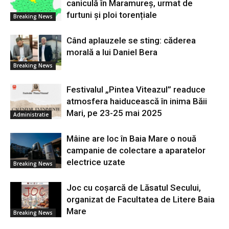
caniculă în Maramureș, urmat de
furtuni și ploi torențiale
Breaking News
Când aplauzele se sting: căderea
morală a lui Daniel Bera
Breaking News
Festivalul „Pintea Viteazul” readuce
atmosfera haiducească în inima Băii
Mari, pe 23-25 mai 2025
Administratie
Mâine are loc în Baia Mare o nouă
campanie de colectare a aparatelor
electrice uzate
Breaking News
Joc cu coșarcă de Lăsatul Secului,
organizat de Facultatea de Litere Baia
Mare
Breaking News