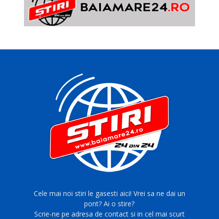
Cele mai noi stiri le gasesti aici! Vrei sa ne dai un
pont? Ai o stire?
Scrie-ne pe adresa de contact si in cel mai scurt