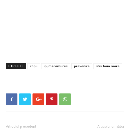
ETICHETE
copii
ipj maramures
prevenire
stiri baia mare
Articolul precedent
Articolul următor