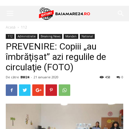
Acasă
112
112
Administratie
Breaking News
Monden
National
PREVENIRE: Copiii „au
îmbrăţişat” azi regulile de
circulaţie (FOTO)
De către
BM24
-
21 ianuarie 2020
458
0