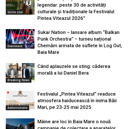
legendar: peste 30 de activități
culturale și tradiționale la Festivalul
Stirile zilei
Pintea Viteazul 2026”
Sukar Nation – lansare album “Balkan
Punk Orchestra” – turneu național
Chemăm armata de suflete în Log Out,
Eveniment
Baia Mare
Când aplauzele se sting: căderea
morală a lui Daniel Bera
Breaking News
Festivalul „Pintea Viteazul” readuce
atmosfera haiducească în inima Băii
Mari, pe 23-25 mai 2025
Administratie
Mâine are loc în Baia Mare o nouă
campanie de colectare a aparatelor