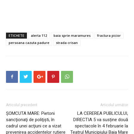
ETICHETE
alerta 112
baia sprie maramures
fractura picior
persoana cazuta padure
strada crisan
Articolul precedent
Articolul următor
ȘOMCUTA MARE: Pietoni
LA CEREREA PUBLICULUI,
sancţionaţi de poliţişti, în
DIRECTIA 5 va susține două
cadrul unei acţiuni ce a vizat
spectacole în 4 februarie la
prevenirea accidentelor rutiere
Teatrul Municipiului Baia Mare