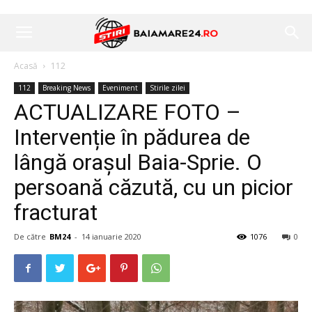
Acasă
112
112
Breaking News
Eveniment
Stirile zilei
ACTUALIZARE FOTO –
Intervenție în pădurea de
lângă orașul Baia-Sprie. O
persoană căzută, cu un picior
fracturat
De către
BM24
-
14 ianuarie 2020
1076
0