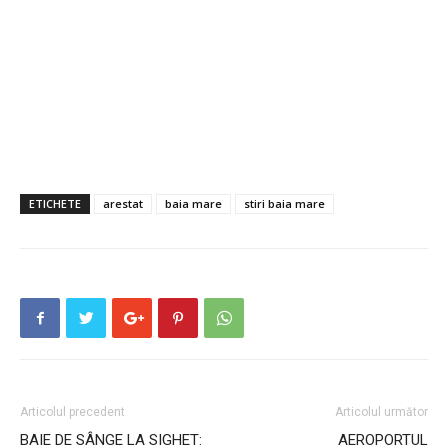
ETICHETE
arestat
baia mare
stiri baia mare
Articolul precedent
Articolul următor
BAIE DE SÂNGE LA SIGHET:
AEROPORTUL