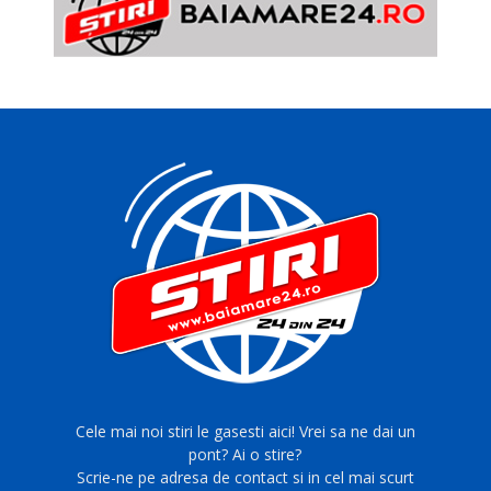
Cele mai noi stiri le gasesti aici! Vrei sa ne dai un
pont? Ai o stire?
Scrie-ne pe adresa de contact si in cel mai scurt