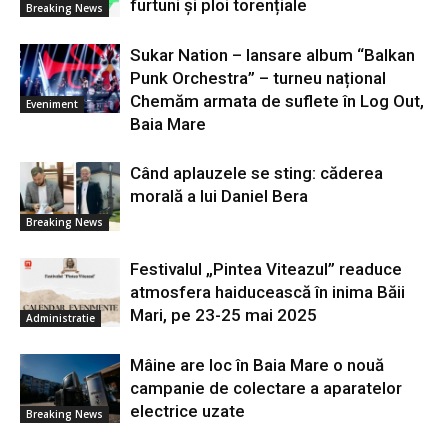
furtuni și ploi torențiale
Breaking News
Sukar Nation – lansare album “Balkan
Punk Orchestra” – turneu național
Chemăm armata de suflete în Log Out,
Eveniment
Baia Mare
Când aplauzele se sting: căderea
morală a lui Daniel Bera
Breaking News
Festivalul „Pintea Viteazul” readuce
atmosfera haiducească în inima Băii
Mari, pe 23-25 mai 2025
Administratie
Mâine are loc în Baia Mare o nouă
campanie de colectare a aparatelor
electrice uzate
Breaking News