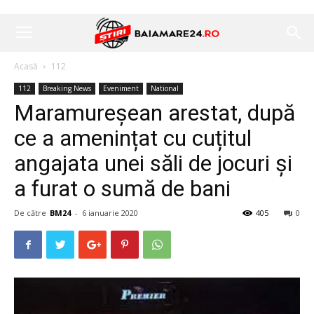
Acasă
112
112
Breaking News
Eveniment
National
Maramureșean arestat, după
ce a amenințat cu cuțitul
angajata unei săli de jocuri și
a furat o sumă de bani
De către
BM24
-
6 ianuarie 2020
405
0