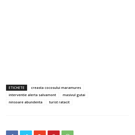
ETICHETE
creasta cocosului maramures
interventie alerta salvamont
masivul gutai
ninsoare abundenta
turist ratacit