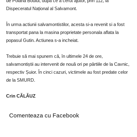
de Poiana Boului, după ce a cerut ajutor, prin 112, la
Dispeceratul Național al Salvamont.
În urma actiunii salvamontistilor, acesta si-a revenit si a fost
transportat pana la masina proprietate personala aflata la
popasul Gutin. Actiunea s-a incheiat.
Trebuie să mai spunem că, în ultimele 24 de ore,
salvamontiștii au intervenit de nouă ori pe pârtiile de la Cavnic,
respectiv Șuior. În cinci cazuri, victimele au fost predate celor
de la SMURD.
Crin CĂLĂUZ
Comenteaza cu Facebook