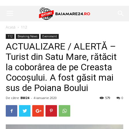
Acasă
112
112
Breaking News
Eveniment
ACTUALIZARE / ALERTĂ –
Turist din Satu Mare, rătăcit
la coborârea de pe Creasta
Cocoșului. A fost găsit mai
sus de Poiana Boului
De către
BM24
-
4 ianuarie 2020
579
0