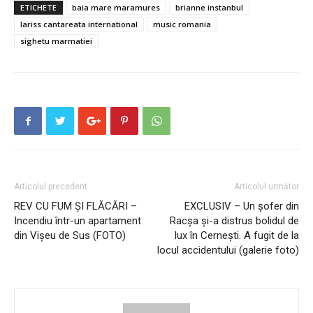
ETICHETE
baia mare maramures
brianne instanbul
lariss cantareata international
music romania
sighetu marmatiei
Articolul precedent
Articolul următor
REV CU FUM ȘI FLĂCĂRI –
EXCLUSIV – Un șofer din
Incendiu într-un apartament
Racșa și-a distrus bolidul de
din Vișeu de Sus (FOTO)
lux în Cernești. A fugit de la
locul accidentului (galerie foto)