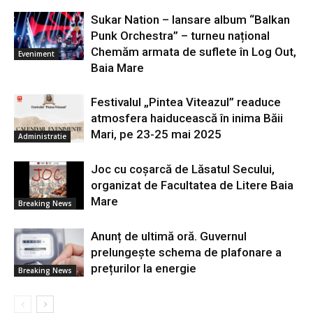
Sukar Nation – lansare album “Balkan
Punk Orchestra” – turneu național
Chemăm armata de suflete în Log Out,
Eveniment
Baia Mare
Festivalul „Pintea Viteazul” readuce
atmosfera haiducească în inima Băii
Mari, pe 23-25 mai 2025
Administratie
Joc cu coșarcă de Lăsatul Secului,
organizat de Facultatea de Litere Baia
Mare
Breaking News
Anunț de ultimă oră. Guvernul
prelungește schema de plafonare a
prețurilor la energie
Breaking News