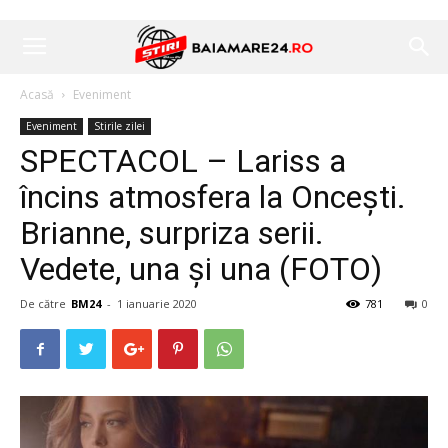
Acasă
Eveniment
Eveniment
Stirile zilei
SPECTACOL – Lariss a
încins atmosfera la Oncești.
Brianne, surpriza serii.
Vedete, una și una (FOTO)
De către
BM24
-
1 ianuarie 2020
781
0