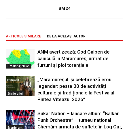
BM24
ARTICOLE SIMILARE
DE LA ACELAȘI AUTOR
ANM avertizează: Cod Galben de
caniculă în Maramureș, urmat de
furtuni și ploi torențiale
Breaking News
„Maramureșul își celebrează eroul
legendar: peste 30 de activități
culturale și tradiționale la Festivalul
Stirile zilei
Pintea Viteazul 2026”
Sukar Nation – lansare album “Balkan
Punk Orchestra” – turneu național
Chemăm armata de suflete în Log Out,
Eveniment