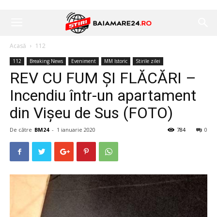
Acasă
112
112
Breaking News
Eveniment
MM Istoric
Stirile zilei
REV CU FUM ȘI FLĂCĂRI –
Incendiu într-un apartament
din Vișeu de Sus (FOTO)
De către
BM24
-
1 ianuarie 2020
784
0