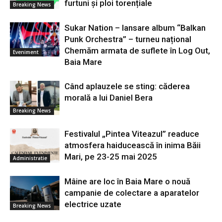
furtuni și ploi torențiale
Breaking News
Sukar Nation – lansare album “Balkan
Punk Orchestra” – turneu național
Chemăm armata de suflete în Log Out,
Eveniment
Baia Mare
Când aplauzele se sting: căderea
morală a lui Daniel Bera
Breaking News
Festivalul „Pintea Viteazul” readuce
atmosfera haiducească în inima Băii
Mari, pe 23-25 mai 2025
Administratie
Mâine are loc în Baia Mare o nouă
campanie de colectare a aparatelor
electrice uzate
Breaking News