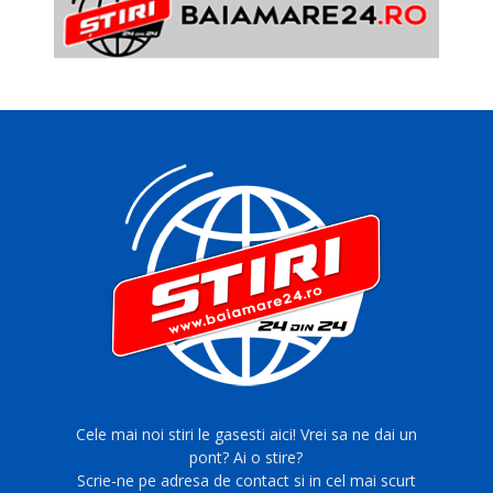
Cele mai noi stiri le gasesti aici! Vrei sa ne dai un
pont? Ai o stire?
Scrie-ne pe adresa de contact si in cel mai scurt