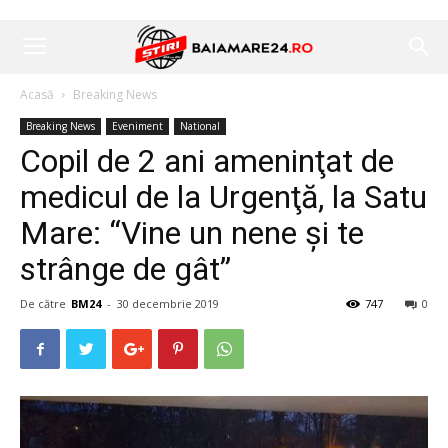
Acasă
Breaking News
Breaking News
Eveniment
National
Copil de 2 ani ameninţat de
medicul de la Urgenţă, la Satu
Mare: “Vine un nene şi te
strânge de gât”
De către
BM24
-
30 decembrie 2019
747
0