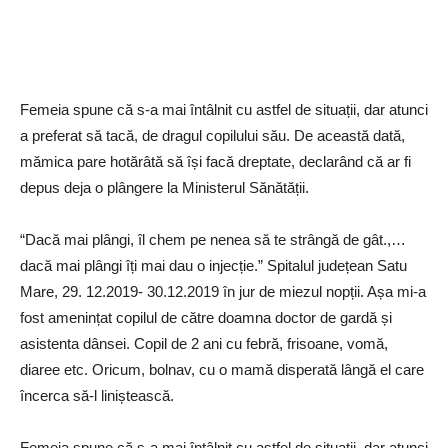
Femeia spune că s-a mai întâlnit cu astfel de situații, dar atunci
a preferat să tacă, de dragul copilului său. De această dată,
mămica pare hotărâtă să își facă dreptate, declarând că ar fi
depus deja o plângere la Ministerul Sănătății.
“Dacă mai plângi, îl chem pe nenea să te strângă de gât.,…
dacă mai plângi îți mai dau o injecție.” Spitalul județean Satu
Mare, 29. 12.2019- 30.12.2019 în jur de miezul nopții. Așa mi-a
fost amenințat copilul de către doamna doctor de gardă și
asistenta dânsei. Copil de 2 ani cu febră, frisoane, vomă,
diaree etc. Oricum, bolnav, cu o mamă disperată lângă el care
încerca să-l liniștească.
Femeia spune că s-a mai întâlnit cu astfel de situații, dar atunci