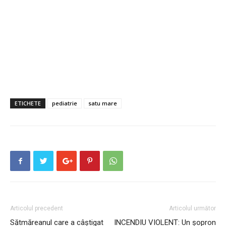
ETICHETE
pediatrie
satu mare
Articolul precedent
Articolul următor
Sătmăreanul care a câștigat
INCENDIU VIOLENT: Un șopron