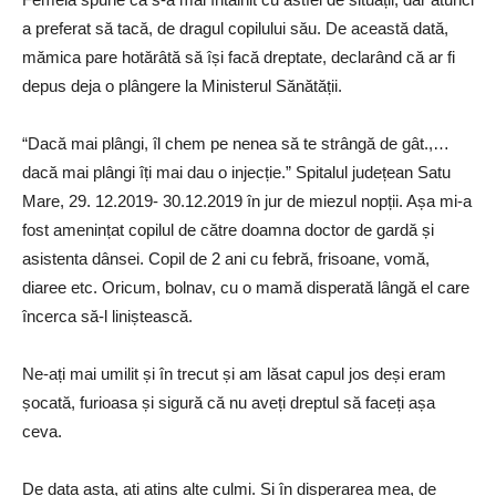
a preferat să tacă, de dragul copilului său. De această dată,
mămica pare hotărâtă să își facă dreptate, declarând că ar fi
depus deja o plângere la Ministerul Sănătății.
“Dacă mai plângi, îl chem pe nenea să te strângă de gât.,…
dacă mai plângi îți mai dau o injecție.” Spitalul județean Satu
Mare, 29. 12.2019- 30.12.2019 în jur de miezul nopții. Așa mi-a
fost amenințat copilul de către doamna doctor de gardă și
asistenta dânsei. Copil de 2 ani cu febră, frisoane, vomă,
diaree etc. Oricum, bolnav, cu o mamă disperată lângă el care
încerca să-l liniștească.
Ne-ați mai umilit și în trecut și am lăsat capul jos deși eram
șocată, furioasa și sigură că nu aveți dreptul să faceți așa
ceva.
De data asta, ați atins alte culmi. Și în disperarea mea, de