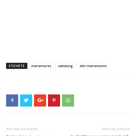
ETICHETE
maramures
satulung
stiri maramures
Articolul precedent
Articolul următor