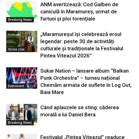
ANM avertizează: Cod Galben de
caniculă în Maramureș, urmat de
furtuni și ploi torențiale
Breaking News
„Maramureșul își celebrează eroul
legendar: peste 30 de activități
culturale și tradiționale la Festivalul
Stirile zilei
Pintea Viteazul 2026”
Sukar Nation – lansare album “Balkan
Punk Orchestra” – turneu național
Chemăm armata de suflete în Log Out,
Eveniment
Baia Mare
Când aplauzele se sting: căderea
morală a lui Daniel Bera
Breaking News
Festivalul „Pintea Viteazul” readuce