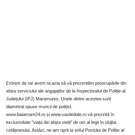
Extrem de rar avem ocazia să vă prezentăm preocupările din
afara serviciului ale angajaților de la Inspectoratul de Poliție al
Județului (IPJ) Maramureș. Unele dintre acestea sunt
diametral opuse muncii de polițist.
www.baiamare24.ro și www.vasiledale.ro vă prezintă în
exclusivitate ”viața din afara vieții” de om al legii în slujba
cetățeanului. Astăzi, ne-am oprit la șeful Postului de Poliție al