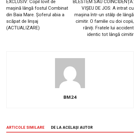
EXCLUSIV: Copil lovit de
BLESTEM SAU COINCIDENȚĂ:
mașină lângă fostul Combinat
VIȘEU DE JOS: A intrat cu
din Baia Mare. Șoferul abia a
mașina într-un stâlp de lângă
scăpat de linșaj
cimitir. O familie cu doi copii,
(ACTUALIZARE)
răniți. Fratele lui accident
identic tot lângă cimitir
BM24
ARTICOLE SIMILARE
DE LA ACELAȘI AUTOR