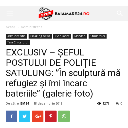
Acasă
Administratie
Administratie
Breaking News
Eveniment
Monden
Stirile zilei
Tara Chioarului
EXCLUSIV – ȘEFUL
POSTULUI DE POLIȚIE
SATULUNG: ”În sculptură mă
refugiez și îmi încarc
bateriile” (galerie foto)
De către
BM24
-
18 decembrie 2019
1279
0