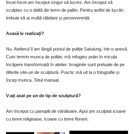
Încet-încet am început singur să lucrez. Am început să
sculptez cu o daltă din lemn de paltin. Pentru astfel de lucrări
trebuie să ai multă răbdare și perseverență.
Acasă le realizați?
Nu. Atelierul îl am lângă postul de poliție Satulung, într-o anexă.
Cum termin munca de poliție, mă refugiez puțin în micuța
încăpere transformată în atelier. Imaginile sunt preluate de pe
diferite site-uri de sculptură. Practic mă uit la o fotografie și
încep munca. Totul manual.
V-ați axat pe un de tip de sculptură?
Am început cu panoplii de vânătoare. Apoi am sculptat icoane
cu teme religioase, icoane cu teme florare.