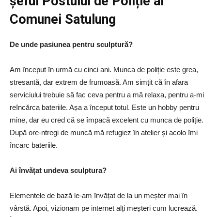
șeful Postului de Poliție al
Comunei Satulung
De unde pasiunea pentru sculptură?
Am început în urmă cu cinci ani. Munca de poliție este grea,
stresantă, dar extrem de frumoasă. Am simțit că în afara
serviciului trebuie să fac ceva pentru a mă relaxa, pentru a-mi
reîncărca bateriile. Așa a început totul. Este un hobby pentru
mine, dar eu cred că se împacă excelent cu munca de poliție.
După ore-ntregi de muncă mă refugiez în atelier și acolo îmi
încarc bateriile.
Ai învățat undeva sculptura?
Elementele de bază le-am învățat de la un meșter mai în
vârstă. Apoi, vizionam pe internet alți meșteri cum lucrează.