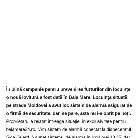
În plină campanie pentru prevenirea furturilor din locuințe,
o nouă lovitură a fost dată în Baia Mare. Locuința situată
pe strada Moldovei a avut loc sistem de alarmă asigurat de
o firmă de securitate, dar, se pare, asta nu i-a oprit pe hoți.
Proprietarul a relatat întreaga situație, în exclusivitate pentru
baiamare24.ro. “Am sistem de alarmă conectat la dispeceratul
Sica Guard. A sunat sistemul de alarmă în jurul orei 18.35, dar