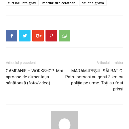
furt locuinta grav
marturisire cetatean
situatie grava
Articolul precedent
Articolul următor
CAMPANIE – WORKSHOP: Mai
MARAMUREȘUL SĂLBATIC:
aproape de alimentația
Patru borșeni au gonit 3 km cu
sănătoasă (foto/video)
poliția pe urme. Toți au fost
prinși