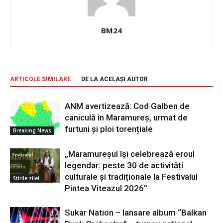
BM24
ARTICOLE SIMILARE
DE LA ACELAȘI AUTOR
ANM avertizează: Cod Galben de
caniculă în Maramureș, urmat de
furtuni și ploi torențiale
Breaking News
„Maramureșul își celebrează eroul
legendar: peste 30 de activități
culturale și tradiționale la Festivalul
Stirile zilei
Pintea Viteazul 2026”
Sukar Nation – lansare album “Balkan