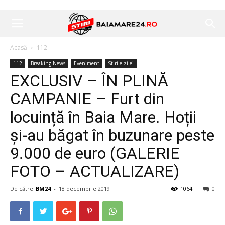
Acasă
112
112
Breaking News
Eveniment
Stirile zilei
EXCLUSIV – ÎN PLINĂ
CAMPANIE – Furt din
locuință în Baia Mare. Hoții
și-au băgat în buzunare peste
9.000 de euro (GALERIE
FOTO – ACTUALIZARE)
De către
BM24
-
18 decembrie 2019
1064
0