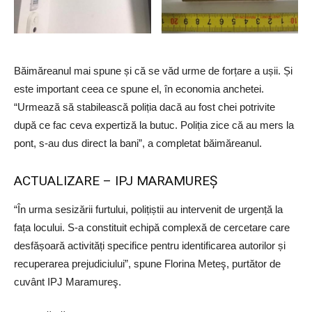
Băimăreanul mai spune și că se văd urme de forțare a ușii. Și
este important ceea ce spune el, în economia anchetei.
“Urmează să stabilească poliția dacă au fost chei potrivite
după ce fac ceva expertiză la butuc. Poliția zice că au mers la
pont, s-au dus direct la bani”, a completat băimăreanul.
ACTUALIZARE – IPJ MARAMUREŞ
“În urma sesizării furtului, polițiștii au intervenit de urgență la
fața locului. S-a constituit echipă complexă de cercetare care
desfășoară activități specifice pentru identificarea autorilor și
recuperarea prejudiciului”, spune Florina Meteş, purtător de
cuvânt IPJ Maramureş.