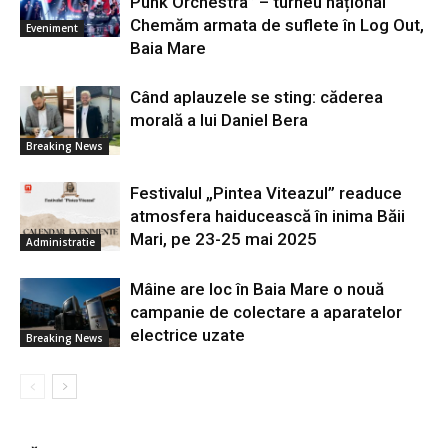
Punk Orchestra” – turneu național
Chemăm armata de suflete în Log Out,
Eveniment
Baia Mare
Când aplauzele se sting: căderea
morală a lui Daniel Bera
Breaking News
Festivalul „Pintea Viteazul” readuce
atmosfera haiducească în inima Băii
Mari, pe 23-25 mai 2025
Administratie
Mâine are loc în Baia Mare o nouă
campanie de colectare a aparatelor
electrice uzate
Breaking News