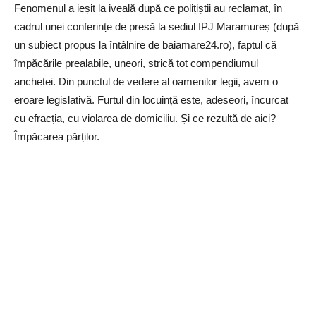
Fenomenul a ieșit la iveală după ce polițiștii au reclamat, în
cadrul unei conferințe de presă la sediul IPJ Maramureș (după
un subiect propus la întâlnire de baiamare24.ro), faptul că
împăcările prealabile, uneori, strică tot compendiumul
anchetei. Din punctul de vedere al oamenilor legii, avem o
eroare legislativă. Furtul din locuință este, adeseori, încurcat
cu efracția, cu violarea de domiciliu. Și ce rezultă de aici?
Împăcarea părților.