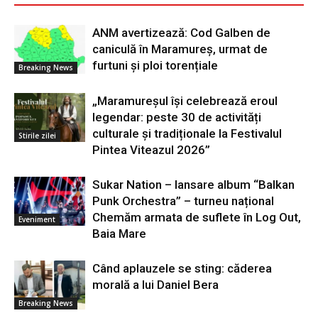
ANM avertizează: Cod Galben de
caniculă în Maramureș, urmat de
furtuni și ploi torențiale
Breaking News
„Maramureșul își celebrează eroul
legendar: peste 30 de activități
culturale și tradiționale la Festivalul
Stirile zilei
Pintea Viteazul 2026”
Sukar Nation – lansare album “Balkan
Punk Orchestra” – turneu național
Chemăm armata de suflete în Log Out,
Eveniment
Baia Mare
Când aplauzele se sting: căderea
morală a lui Daniel Bera
Breaking News