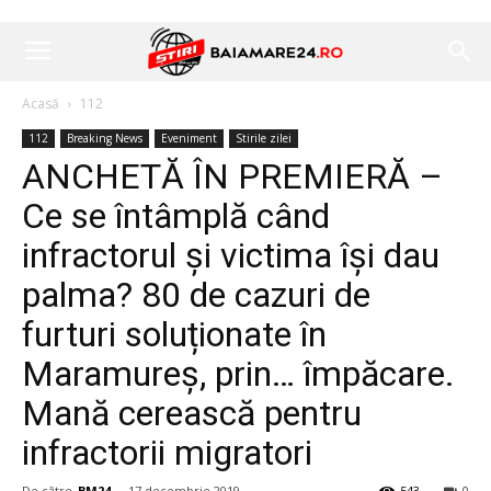
Acasă
112
112
Breaking News
Eveniment
Stirile zilei
ANCHETĂ ÎN PREMIERĂ –
Ce se întâmplă când
infractorul și victima își dau
palma? 80 de cazuri de
furturi soluționate în
Maramureș, prin… împăcare.
Mană cerească pentru
infractorii migratori
De către
BM24
-
17 decembrie 2019
543
0