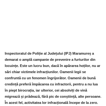
Inspectoratul de Poliție al Județului (IPJ) Maramureș a
demarat o amplă campanie de prevenire a furturilor din
locuințe. Este un lucru bun, dacă în apărarea hoților, nu ar
sări chiar victimele infracțiunilor. Oamenii legii se
confruntă cu un fenomen îngrijorător. Oamenii de bună
credință preferă împăcarea cu infractorii, pentru a nu lua
în piept birocrația, iar ulterior, cei absolviți de vină
migrează și prădează, fără pic de conștiință, alte persoane.
În acest fel, activitatea lor infracțională începe de la zero.