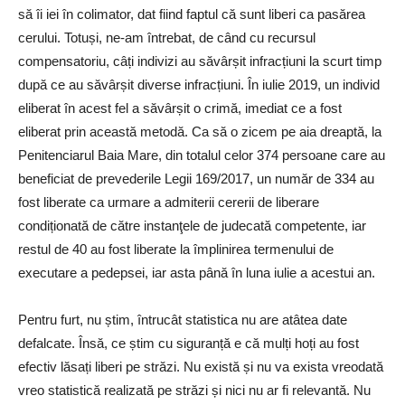
să îi iei în colimator, dat fiind faptul că sunt liberi ca pasărea
cerului. Totuși, ne-am întrebat, de când cu recursul
compensatoriu, câți indivizi au săvârșit infracțiuni la scurt timp
după ce au săvârșit diverse infracțiuni. În iulie 2019, un individ
eliberat în acest fel a săvârșit o crimă, imediat ce a fost
eliberat prin această metodă. Ca să o zicem pe aia dreaptă, la
Penitenciarul Baia Mare, din totalul celor 374 persoane care au
beneficiat de prevederile Legii 169/2017, un număr de 334 au
fost liberate ca urmare a admiterii cererii de liberare
condiționată de către instanţele de judecată competente, iar
restul de 40 au fost liberate la împlinirea termenului de
executare a pedepsei, iar asta până în luna iulie a acestui an.
Pentru furt, nu știm, întrucât statistica nu are atâtea date
defalcate. Însă, ce știm cu siguranță e că mulți hoți au fost
efectiv lăsați liberi pe străzi. Nu există și nu va exista vreodată
vreo statistică realizată pe străzi și nici nu ar fi relevantă. Nu