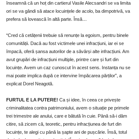
înseamnă că un hoț din cartierul Vasile Alecsandri se va limita
ori se va gândi să atace locuințele de acolo, ba dimpotrivă, va
prefera să lovească în altă parte. Însă…
“Cred că cetățenii trebuie să renunțe la egoism, pentru binele
comunității. Dacă au fost victimele unei infracțiuni, iar ei se
împacă, oferă șansa autorilor de a săvârși alte infracțiuni. Am
avut grupări de infracțiuni multiple, printre care și furt din
locuințe. Avem un caz cunoscut în acest sens. Instanța nu se
mai poate implica după ce intervine împăcarea părților”, a
explicat Dorel Neagotă.
FURTUL E LA PUTERE!
Ca și idee, în ceea ce privește
criminalitatea contra patrimoniului, avem o situație pe primele
trei trimestre ale anului, care e bătută în cuie. Până să-i dăm
citire, să zicem că, teoretic, pentru infracțiunea de furt din
locuințe, te alegi cu până la șapte ani de pușcărie. Însă, totul