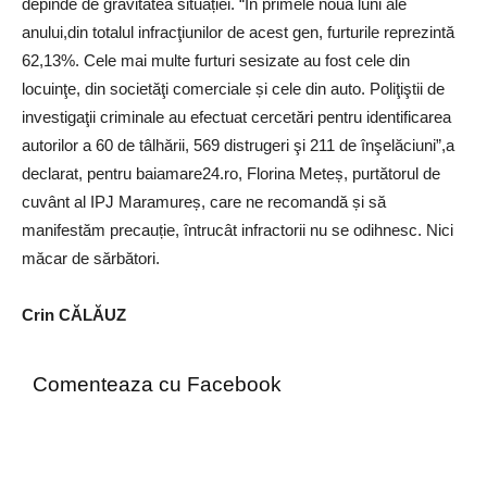
depinde de gravitatea situației. “În primele nouă luni ale
anului,din totalul infracţiunilor de acest gen, furturile reprezintă
62,13%. Cele mai multe furturi sesizate au fost cele din
locuinţe, din societăţi comerciale și cele din auto. Poliţiştii de
investigaţii criminale au efectuat cercetări pentru identificarea
autorilor a 60 de tâlhării, 569 distrugeri şi 211 de înşelăciuni”,a
declarat, pentru baiamare24.ro, Florina Meteș, purtătorul de
cuvânt al IPJ Maramureș, care ne recomandă și să
manifestăm precauție, întrucât infractorii nu se odihnesc. Nici
măcar de sărbători.
Crin CĂLĂUZ
Comenteaza cu Facebook