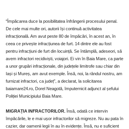
“Împăcarea duce la posibilitatea înfrângerii procesului penal.
De cele mai multe ori, autorii își continuă activitatea
infracțională. Am avut peste 80 de împăcări, în acest an, în
ceea ce privește infracțiunea de furt. 14 dintre ele au fost
pentru infracțiuni de furt din locuință. Se întâmplă, adeseori, să
avem infractori recidiviști, voiajori. Ei vin în Baia Mare, ca parte
a unor grupări infracționale, din județele limitrofe sau chiar din
Iași și Mureș, am avut exemple. Însă, noi, la rândul nostru, am
furnizat infractori, ca județ”, a declarat, la solicitarea
baiamare24.ro, Dorel Neagotă, împuternicit adjunct al șefului
Poliției Municipiului Baia Mare.
MIGRAȚIA INFRACTORILOR.
Însă, odată ce intervin
împăcările, le e mai ușor infractorilor să migreze. Nu au pata în
cazier, dar oamenii legii în au în evidențe. Însă, nu e suficient